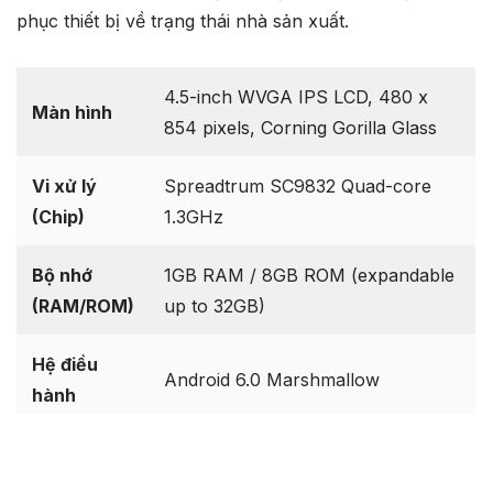
phục thiết bị về trạng thái nhà sản xuất.
4.5-inch WVGA IPS LCD, 480 x
Màn hình
854 pixels, Corning Gorilla Glass
Vi xử lý
Spreadtrum SC9832 Quad-core
(Chip)
1.3GHz
Bộ nhớ
1GB RAM / 8GB ROM (expandable
(RAM/ROM)
up to 32GB)
Hệ điều
Android 6.0 Marshmallow
hành
Dung lượng
1800 mAh Li-Ion, removable
pin