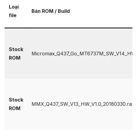
Loại
Bản ROM / Build
file
Stock
Micromax_Q437_Go_MT6737M_SW_V14_HW_V
ROM
Stock
MMX_Q437_SW_V13_HW_V1.0_20180330.rar
ROM