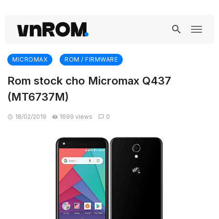
MICROMAX
ROM / FIRMWARE
Rom stock cho Micromax Q437
(MT6737M)
18/02/2019
1699 views
0