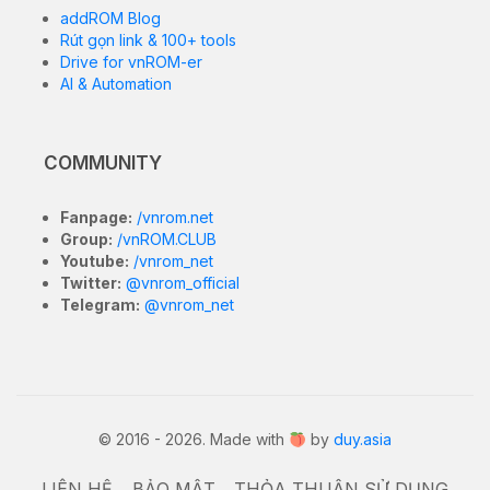
addROM Blog
Rút gọn link & 100+ tools
Drive for vnROM-er
AI & Automation
COMMUNITY
Fanpage:
/vnrom.net
Group:
/vnROM.CLUB
Youtube:
/vnrom_net
Twitter:
@vnrom_official
Telegram:
@vnrom_net
© 2016 - 2026. Made with
by
duy.asia
LIÊN HỆ
BẢO MẬT
THỎA THUẬN SỬ DỤNG