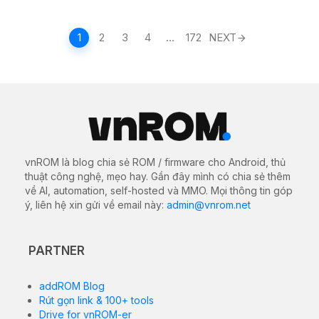
Posts
1
2
3
4
…
172
NEXT
navigation
vnROM là blog chia sẻ ROM / firmware cho Android, thủ
thuật công nghệ, mẹo hay. Gần đây mình có chia sẻ thêm
về AI, automation, self-hosted và MMO. Mọi thông tin góp
ý, liên hệ xin gửi về email này:
admin@vnrom.net
PARTNER
addROM Blog
Rút gọn link & 100+ tools
Drive for vnROM-er