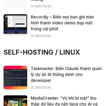
nhanh cho vLLM, RAG và hội
09/07/2026
thoại dài
Recordly – Biến mọi bản ghi màn
hình thành video demo đẹp mắt
turbovec – Vector index
trong vài phút
Rust siêu nhẹ cho RAG local
và AI tìm kiếm
04/07/2026
Herdr – Một terminal cho cả
SELF-HOSTING / LINUX
“đàn” AI coding agent
Taskmaster: Biến Claude thành quản
lý dự án AI thông minh cho
developer
29/07/2026
MediaCrawler: “Vũ khí bí mật” thu
thập dữ liệu đa nền tảng cho AI và