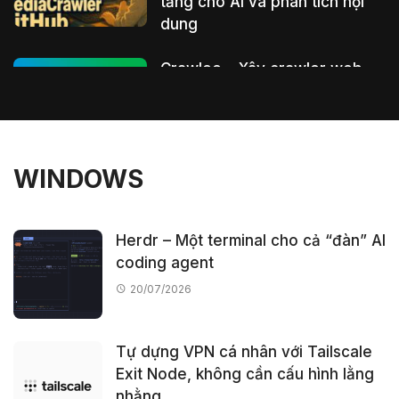
tảng cho AI và phân tích nội
dung
Crawlee – Xây crawler web
đáng tin cậy cho AI, RAG và
automation
Cách thiết kế website trải
WINDOWS
nghiệm điện ảnh với Kimi K3
và AI video
Herdr – Một terminal cho cả “đàn” AI
coding agent
Hallmark – Biến UI do AI sinh
ra thành thiết kế “có gu”
20/07/2026
trong Claude Code, Cursor,
Codex
Tự dựng VPN cá nhân với Tailscale
Exit Node, không cần cấu hình lằng
LMCache – Tăng tốc LLM
nhằng
với KV cache layer siêu