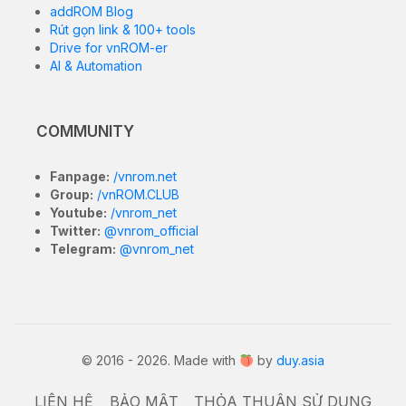
addROM Blog
Rút gọn link & 100+ tools
Drive for vnROM-er
AI & Automation
COMMUNITY
Fanpage:
/vnrom.net
Group:
/vnROM.CLUB
Youtube:
/vnrom_net
Twitter:
@vnrom_official
Telegram:
@vnrom_net
© 2016 - 2026. Made with
by
duy.asia
LIÊN HỆ
BẢO MẬT
THỎA THUẬN SỬ DỤNG