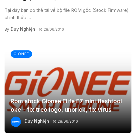
Tại đây bạn có thể tải về bộ file ROM gốc (Stock Firmware)
chính thức ...
Duy Nghiện
By
28/06/2016
GIONEE
Rom stock Gionee Elife E7 mini flashtool
oke – fix treo logo, unbrick, fix virus
Duy Nghiện
28/06/2016