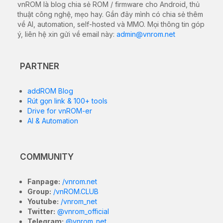
A83T MT6763
. Các file này cực kỳ cần thiết để khắc
phục các sự cố phần mềm, sửa lỗi treo logo
(bootloop), nâng cấp/hạ cấp hệ điều hành hoặc khôi
phục thiết bị về trạng thái nhà sản xuất.
5.7-inch IPS LCD, 720×1440
Màn hình
pixels
MediaTek Helio P23
Vi xử lý (Chip)
(MT6763T)
Bộ nhớ
4GB RAM / 64GB ROM
(RAM/ROM)
Android 7.1.1 Nougat, ColorOS
Hệ điều hành
3.2