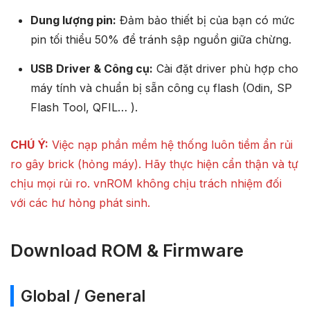
Dung lượng pin:
Đảm bảo thiết bị của bạn có mức
pin tối thiểu 50% để tránh sập nguồn giữa chừng.
USB Driver & Công cụ:
Cài đặt driver phù hợp cho
máy tính và chuẩn bị sẵn công cụ flash (Odin, SP
Flash Tool, QFIL… ).
CHÚ Ý:
Việc nạp phần mềm hệ thống luôn tiềm ẩn rủi
ro gây brick (hỏng máy). Hãy thực hiện cẩn thận và tự
chịu mọi rủi ro. vnROM không chịu trách nhiệm đối
với các hư hỏng phát sinh.
Download ROM & Firmware
Global / General