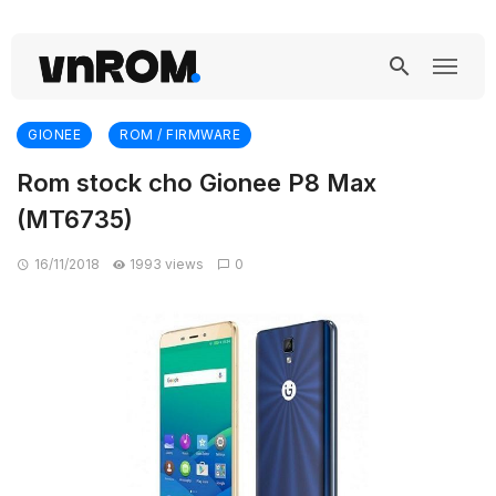
GIONEE
ROM / FIRMWARE
Rom stock cho Gionee P8 Max
(MT6735)
16/11/2018
1993 views
0