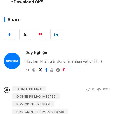
“Download OK”
.
Share
Duy Nghiện
Hãy làm khán giả, đừng làm nhân vật chính :)
e-
Website
Twitter
Facebook
Youtube
Instagram
Pinterest
mail
GIONEE P8 MAX
0
1993
GIONEE P8 MAX MT6735
ROM GIONEE P8 MAX
ROM GIONEE P8 MAX MT6735