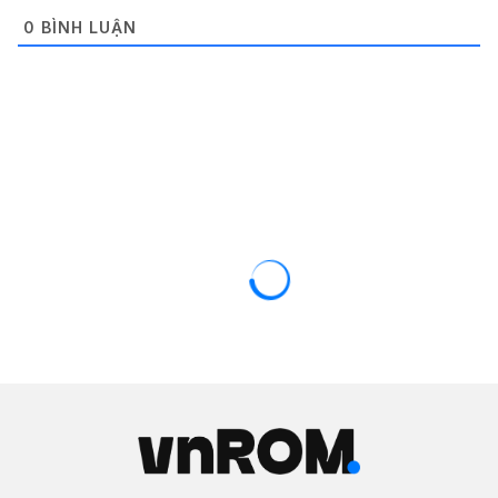
0
BÌNH LUẬN
OPPO / REALME
ROM / FIRMWARE
Rom stock cho OPPO A83T
(MT6763)
16/11/2018
3602 views
0
Tại đây bạn có thể tải về bộ file ROM gốc (Stock
Firmware) chính thức mới nhất cho
stock cho OPPO