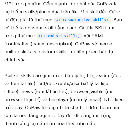
Một trong những điểm mạnh lớn nhất của CoPaw là
hệ thống skills/plugin dựa trên file. Mọi skill đều được
tự động tải từ thư mục
. Bạn
~/.copaw/active_skills/
có thể tạo custom skill bằng cách đặt file SKILL.md
trong thư mục
với YAML
customized_skills/
frontmatter (name, description). CoPaw sẽ merge
built-in skills và custom skills, ưu tiên phiên bản tự
chỉnh sửa.
Built-in skills bao gồm cron (lập lịch), file_reader (đọc
và tóm tắt file), pdf/docx/pptx/xlsx (xử lý tài liệu
Office), news (tóm tắt tin tức), browser_visible (mở
browser thực tế) và himalaya (quản lý email). Nhờ kiến
trúc này, CoPaw không chỉ là chatbot đơn thuần mà
còn là nền tảng agentic đầy đủ, dễ dàng mở rộng
thành công cụ cá nhân hóa theo nhu cầu.