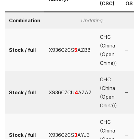
(CSC)
OS
Combination
Updating…
CHC
(China
Stock / full
X936CZCS
5
AZB8
–
(Open
China))
CHC
(China
Stock / full
X936CZCU
4
AZA7
–
(Open
China))
CHC
(China
Stock / full
X936CZCS
3
AYJ3
–