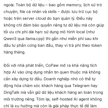
ngoài. Toàn bộ dữ liệu – bao gồm memory, lịch sử trò
chuyện, file cá nhân và skills – được lưu trữ cục bộ
hoặc trên server cloud do bạn quản lý. Điều này
không chỉ đảm bảo quyền riêng tư dữ liệu mà còn giúp
tối ưu chi phí dài hạn: sử dụng mô hình local (như
Qwen3 qua llama.cpp) thì gần như miễn phí sau khi
đầu tư phần cứng ban đầu, thay vì trả phí theo token
hàng tháng.
Đối với nhà phát triển, CoPaw mở ra khả năng tích
hợp AI vào ứng dụng nhắn tin quen thuộc mà không
cần xây dựng từ đầu. Doanh nghiệp nhỏ có thể tự
động hóa chăm sóc khách hàng qua Telegram hay
DingTalk mà vẫn giữ dữ liệu khách hàng an toàn trong
môi trường riêng. Tóm lại, self-hosted AI agent không
chỉ là xu hướng mà còn là giải pháp thực tế để làm