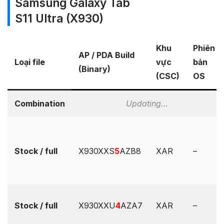
Samsung Galaxy Tab
S11 Ultra (X930)
Khu
Phiên
AP / PDA Build
Loại file
vực
bản
(Binary)
(CSC)
OS
Combination
Updating…
Stock / full
X930XXS
5
AZB8
XAR
–
Stock / full
X930XXU
4
AZA7
XAR
–