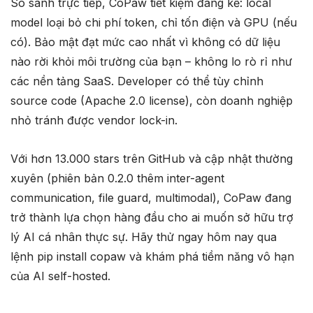
So sánh trực tiếp, CoPaw tiết kiệm đáng kể: local
model loại bỏ chi phí token, chỉ tốn điện và GPU (nếu
có). Bảo mật đạt mức cao nhất vì không có dữ liệu
nào rời khỏi môi trường của bạn – không lo rò rỉ như
các nền tảng SaaS. Developer có thể tùy chỉnh
source code (Apache 2.0 license), còn doanh nghiệp
nhỏ tránh được vendor lock-in.
Với hơn 13.000 stars trên GitHub và cập nhật thường
xuyên (phiên bản 0.2.0 thêm inter-agent
communication, file guard, multimodal), CoPaw đang
trở thành lựa chọn hàng đầu cho ai muốn sở hữu trợ
lý AI cá nhân thực sự. Hãy thử ngay hôm nay qua
lệnh pip install copaw và khám phá tiềm năng vô hạn
của AI self-hosted.