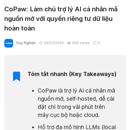
CoPaw: Làm chủ trợ lý AI cá nhân mã
nguồn mở với quyền riêng tư dữ liệu
hoàn toàn
Duy Nghiện
29/03/2026
309 views
0
Tóm tắt nhanh (Key Takeaways)
CoPaw là trợ lý AI cá nhân mã
nguồn mở, self-hosted, dễ cài
đặt chỉ trong vài phút trên
máy cục bộ hoặc cloud.
Hỗ trợ đa mô hình LLMs (local