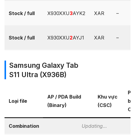
Stock / full
X930XXU
3
AYK2
XAR
–
Stock / full
X930XXU
2
AYJ1
XAR
–
Samsung Galaxy Tab
S11 Ultra (X936B)
Ph
AP / PDA Build
Khu vực
Loại file
bả
(Binary)
(CSC)
OS
Combination
Updating…