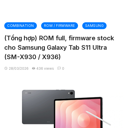
COMBINATION
ROM / FIRMWARE
SAMSUNG
(Tổng hợp) ROM full, firmware stock
cho Samsung Galaxy Tab S11 Ultra
(SM-X930 / X936)
28/03/2026
436 views
0