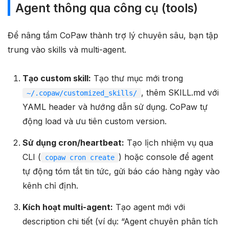
Agent thông qua công cụ (tools)
Để nâng tầm CoPaw thành trợ lý chuyên sâu, bạn tập
trung vào skills và multi-agent.
Tạo custom skill:
Tạo thư mục mới trong
, thêm SKILL.md với
~/.copaw/customized_skills/
YAML header và hướng dẫn sử dụng. CoPaw tự
động load và ưu tiên custom version.
Sử dụng cron/heartbeat:
Tạo lịch nhiệm vụ qua
CLI (
) hoặc console để agent
copaw cron create
tự động tóm tắt tin tức, gửi báo cáo hàng ngày vào
kênh chỉ định.
Kích hoạt multi-agent:
Tạo agent mới với
description chi tiết (ví dụ: “Agent chuyên phân tích