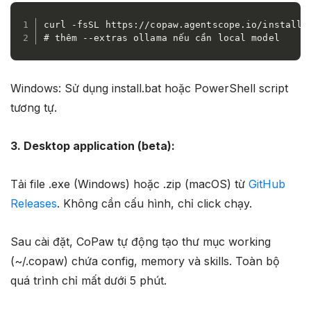
curl -fsSL https://copaw.agentscope.io/install.s
# thêm --extras ollama nếu cần local model
Windows: Sử dụng install.bat hoặc PowerShell script
tương tự.
3. Desktop application (beta):
Tải file .exe (Windows) hoặc .zip (macOS) từ
GitHub
Releases
. Không cần cấu hình, chỉ click chạy.
Sau cài đặt, CoPaw tự động tạo thư mục working
(~/.copaw) chứa config, memory và skills. Toàn bộ
quá trình chỉ mất dưới 5 phút.