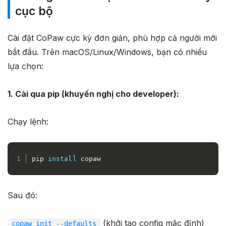
cục bộ
Cài đặt CoPaw cực kỳ đơn giản, phù hợp cả người mới
bắt đầu. Trên macOS/Linux/Windows, bạn có nhiều
lựa chọn:
1. Cài qua pip (khuyến nghị cho developer):
Chạy lệnh:
pip 
install
 copaw
Sau đó:
(khởi tạo config mặc định)
copaw init --defaults