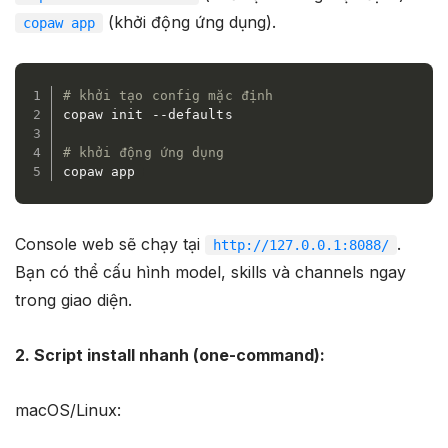
(khởi động ứng dụng).
copaw app
# khởi tạo config mặc định
copaw init --defaults 

# khởi động ứng dụng
copaw app 
Console web sẽ chạy tại
.
http://127.0.0.1:8088/
Bạn có thể cấu hình model, skills và channels ngay
trong giao diện.
2. Script install nhanh (one-command):
macOS/Linux: