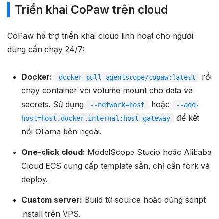
Triển khai CoPaw trên cloud
CoPaw hỗ trợ triển khai cloud linh hoạt cho người
dùng cần chạy 24/7:
Docker:
rồi
docker pull agentscope/copaw:latest
chạy container với volume mount cho data và
secrets. Sử dụng
hoặc
--network=host
--add-
để kết
host=host.docker.internal:host-gateway
nối Ollama bên ngoài.
One-click cloud:
ModelScope Studio hoặc Alibaba
Cloud ECS cung cấp template sẵn, chỉ cần fork và
deploy.
Custom server:
Build từ source hoặc dùng script
install trên VPS.