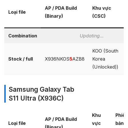
AP / PDA Build
Khu vực
Loại file
(Binary)
(CSC)
Combination
Updating…
KOO (South
Stock / full
X936NKOS
5
AZB8
Korea
(Unlocked))
Samsung Galaxy Tab
S11 Ultra (X936C)
Khu
Phiên
AP / PDA Build
Loại file
vực
bản
(Binary)