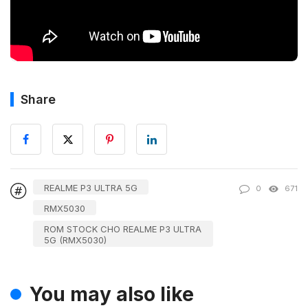
Share
REALME P3 ULTRA 5G
0
671
RMX5030
ROM STOCK CHO REALME P3 ULTRA
5G (RMX5030)
You may also like