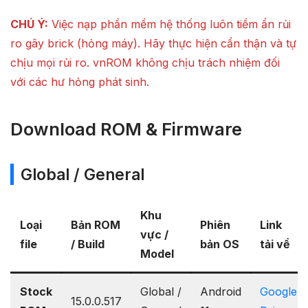
CHÚ Ý:
Việc nạp phần mềm hệ thống luôn tiềm ẩn rủi
ro gây brick (hỏng máy). Hãy thực hiện cẩn thận và tự
chịu mọi rủi ro. vnROM không chịu trách nhiệm đối
với các hư hỏng phát sinh.
Download ROM & Firmware
Global / General
Khu
Loại
Bản ROM
Phiên
Link
vực /
file
/ Build
bản OS
tải về
Model
Stock
Global /
Android
Google
15.0.0.517