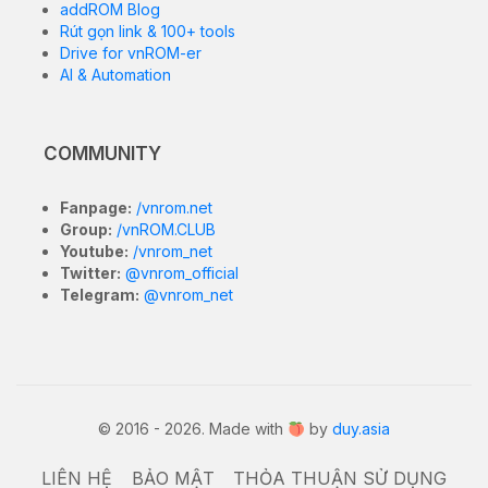
addROM Blog
Rút gọn link & 100+ tools
Drive for vnROM-er
AI & Automation
COMMUNITY
Fanpage:
/vnrom.net
Group:
/vnROM.CLUB
Youtube:
/vnrom_net
Twitter:
@vnrom_official
Telegram:
@vnrom_net
© 2016 - 2026. Made with
by
duy.asia
LIÊN HỆ
BẢO MẬT
THỎA THUẬN SỬ DỤNG