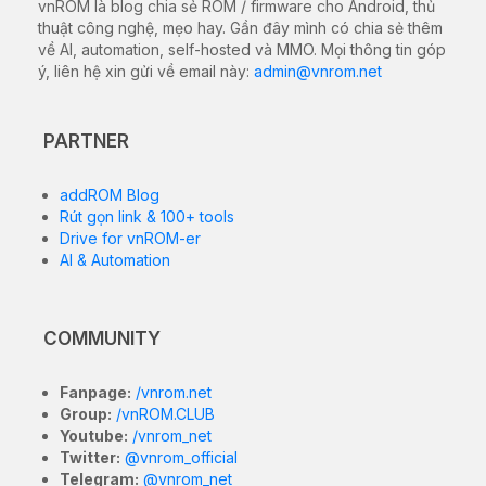
vnROM là blog chia sẻ ROM / firmware cho Android, thủ
thuật công nghệ, mẹo hay. Gần đây mình có chia sẻ thêm
về AI, automation, self-hosted và MMO. Mọi thông tin góp
ý, liên hệ xin gửi về email này:
admin@vnrom.net
PARTNER
addROM Blog
Rút gọn link & 100+ tools
Drive for vnROM-er
AI & Automation
COMMUNITY
Fanpage:
/vnrom.net
Group:
/vnROM.CLUB
Youtube:
/vnrom_net
Twitter:
@vnrom_official
Telegram:
@vnrom_net