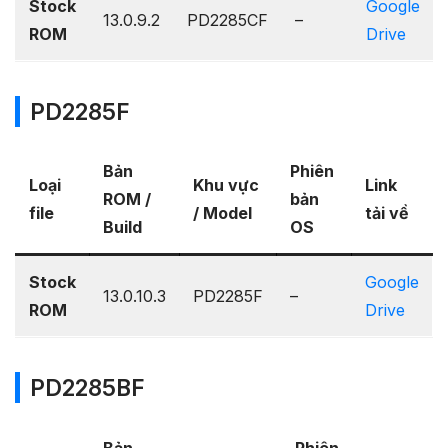
Stock
Google
13.0.9.2
PD2285CF
–
ROM
Drive
PD2285F
Bản
Phiên
Loại
Khu vực
Link
ROM /
bản
file
/ Model
tải về
Build
OS
Stock
Google
13.0.10.3
PD2285F
–
ROM
Drive
PD2285BF
Bản
Phiên