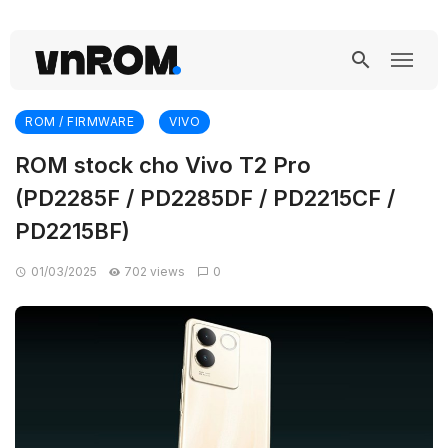
ROM / FIRMWARE
VIVO
ROM stock cho Vivo T2 Pro
(PD2285F / PD2285DF / PD2215CF /
PD2215BF)
01/03/2025
702 views
0