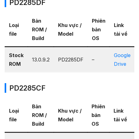
PD2285DF
Bản
Phiên
Loại
Khu vực /
Link
ROM /
bản
file
Model
tải về
Build
OS
Stock
Google
13.0.9.2
PD2285DF
–
ROM
Drive
PD2285CF
Bản
Phiên
Loại
Khu vực /
Link
ROM /
bản
file
Model
tải về
Build
OS