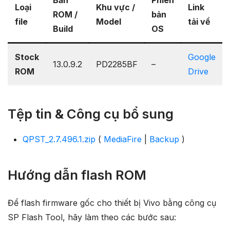
Loại
Khu vực /
Link
ROM /
bản
file
Model
tải về
Build
OS
Stock
Google
13.0.9.2
PD2285BF
–
ROM
Drive
Tệp tin & Công cụ bổ sung
QPST_2.7.496.1.zip
(
MediaFire
|
Backup
)
Hướng dẫn flash ROM
Để flash firmware gốc cho thiết bị Vivo bằng công cụ
SP Flash Tool, hãy làm theo các bước sau: