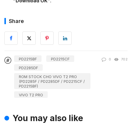
“Download OK”
.
Share
PD2215BF
PD2215CF
0
702
PD2285DF
ROM STOCK CHO VIVO T2 PRO
(PD2285F / PD2285DF / PD2215CF /
PD2215BF)
VIVO T2 PRO
You may also like