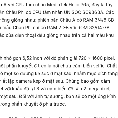
u Á với CPU tám nhân MediaTek Helio P65, đây là tùy
 bản Châu Phi có CPU tám nhân UNISOC SC9863A. Các
không giống nhau; phiên bản Châu Á có RAM 3/4/6 GB
hi mẫu Châu Phi chỉ có RAM 2 GB với ROM 32/64 GB.
ác của điện thoại đều giống nhau trên cả hai mẫu khu
h nhỏ gọn 6,52 inch với độ phân giải 720 x 1600 pixel.
ột phần khuyết ở trên là nơi chứa cảm biến selfie. Chất
có một số đường kẻ sọc ở mặt sau, nhằm mục đích tăng
thiết lập camera kép ở mặt sau. Chúng bao gồm cảm
el với khẩu độ f/1.8 và cảm biến độ sâu 2 megapixel,
 mặt sau. Đối với ảnh tự sướng, bạn sẽ có một ống kính
rong phần khuyết ở phía trước.