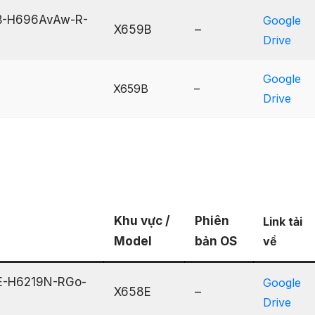
59B-H696AvAw-R-
Google
X659B
–
Drive
Google
X659B
–
Drive
Khu vực /
Phiên
Link tải
Model
bản OS
về
8E-H6219N-RGo-
Google
X658E
–
Drive