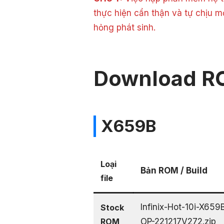
thực hiện cẩn thận và tự chịu m
hỏng phát sinh.
Download R
X659B
Loại
Bản ROM / Build
file
Infinix-Hot-10i-X6
Stock
ROM
OP-221217V272.zip