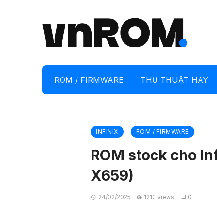
ROM / FIRMWARE
THỦ THUẬT HAY
INFINIX
ROM / FIRMWARE
ROM stock cho Inf
X659)
24/02/2025
1210 views
0