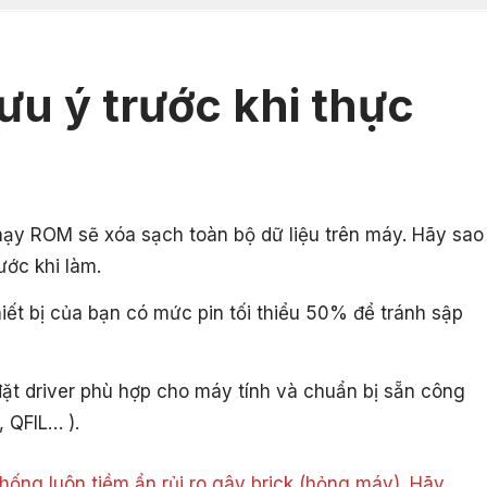
ưu ý trước khi thực
hạy ROM sẽ xóa sạch toàn bộ dữ liệu trên máy. Hãy sao
ước khi làm.
ết bị của bạn có mức pin tối thiểu 50% để tránh sập
ặt driver phù hợp cho máy tính và chuẩn bị sẵn công
, QFIL… ).
ống luôn tiềm ẩn rủi ro gây brick (hỏng máy). Hãy