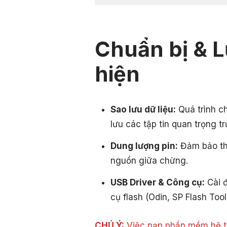
Chuẩn bị & L
hiện
Sao lưu dữ liệu:
Quá trình c
lưu các tập tin quan trọng tr
Dung lượng pin:
Đảm bảo thi
nguồn giữa chừng.
USB Driver & Công cụ:
Cài đ
cụ flash (Odin, SP Flash Tool
CHÚ Ý:
Việc nạp phần mềm hệ th