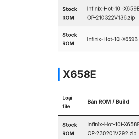
Infinix-Hot-10i-X6
Stock
ROM
OP-210322V136.zip
Stock
Infinix-Hot-10i-X659B
ROM
X658E
Loại
Bản ROM / Build
file
Infinix-Hot-10i-X65
Stock
ROM
OP-230201V292.zip