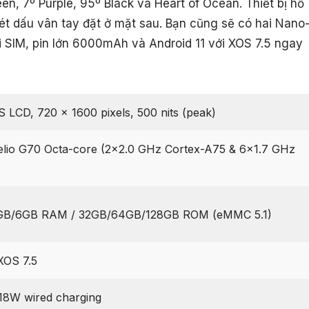
en, 7º Purple, 95º Black và Heart of Ocean. Thiết bị hỗ
ét dấu vân tay đặt ở mặt sau. Bạn cũng sẽ có hai Nano
i SIM, pin lớn 6000mAh và Android 11 với XOS 7.5 ngay
S LCD, 720 x 1600 pixels, 500 nits (peak)
lio G70 Octa-core (2×2.0 GHz Cortex-A75 & 6×1.7 GHz
B/6GB RAM / 32GB/64GB/128GB ROM (eMMC 5.1)
XOS 7.5
18W wired charging