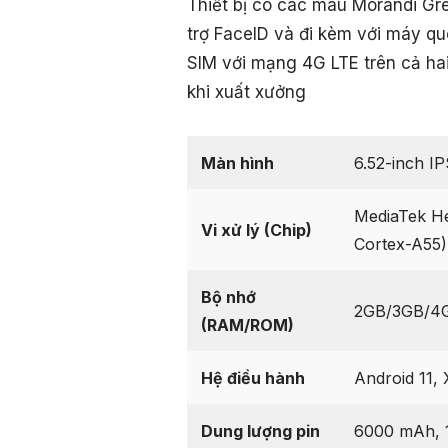
Thiết bị có các màu Morandi Gre
trợ FaceID và đi kèm với máy qu
SIM với mạng 4G LTE trên cả ha
khi xuất xưởng
Màn hình
6.52-inch IP
MediaTek He
Vi xử lý (Chip)
Cortex-A55)
Bộ nhớ
2GB/3GB/4G
(RAM/ROM)
Hệ điều hành
Android 11, 
Dung lượng pin
6000 mAh, 