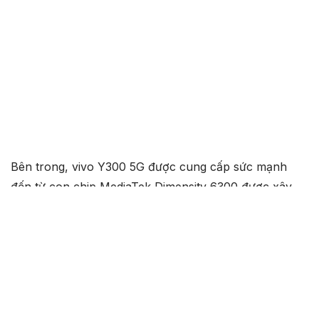
Bên trong, vivo Y300 5G được cung cấp sức mạnh
đến từ con chip MediaTek Dimensity 6300 được xây
dựng trên tiến trình 6nm tiên tiến, có 8 nhân với xung
nhịp tối đa 2.4GHz. Điện thoại còn sở hữu dung lượng
RAM lên tới 12GB và bộ nhớ trong tối đa 512GB, mang
tới khả năng đa nhiệm ấn tượng cũng như không gian
lưu trữ cực kỳ rộng rãi.