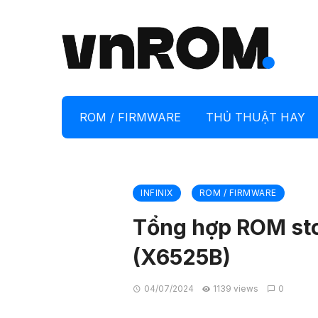
ROM / FIRMWARE
THỦ THUẬT HAY
INFINIX
ROM / FIRMWARE
Tổng hợp ROM sto
(X6525B)
04/07/2024
1139 views
0