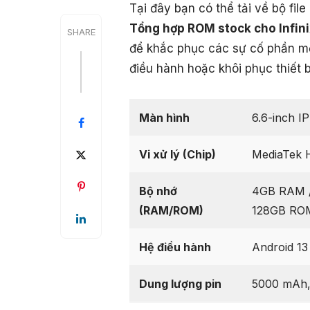
Tại đây bạn có thể tải về bộ fi
Tổng hợp ROM stock cho Infin
SHARE
để khắc phục các sự cố phần mề
điều hành hoặc khôi phục thiết b
Màn hình
6.6-inch I
Vi xử lý (Chip)
MediaTek 
Bộ nhớ
4GB RAM 
(RAM/ROM)
128GB RO
Hệ điều hành
Android 13
Dung lượng pin
5000 mAh