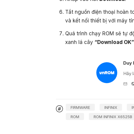
Tắt nguồn điện thoại hoàn t
và kết nối thiết bị với máy t
Quá trình chạy ROM sẽ tự độ
xanh lá cây
“Download OK”
Duy 
Hãy l
e-
mai
FIRMWARE
INFINIX
I
ROM
ROM INFINIX X6525B