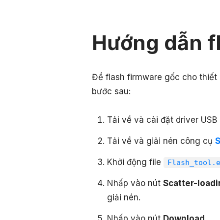
Hướng dẫn f
Để flash firmware gốc cho thiết 
bước sau:
Tải về và cài đặt driver USB
Tải về và giải nén công cụ
S
Khởi động file
Flash_tool.
Nhấp vào nút
Scatter-loadi
giải nén.
Nhấp vào nút
Download
.