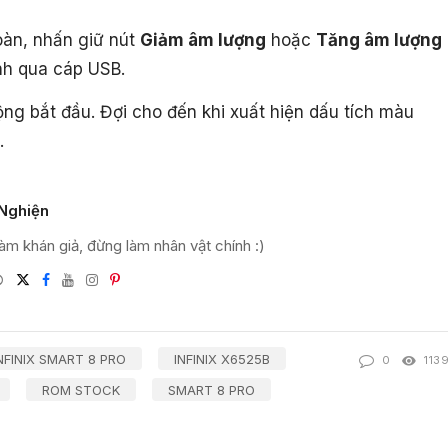
oàn, nhấn giữ nút
Giảm âm lượng
hoặc
Tăng âm lượng
ính qua cáp USB.
ng bắt đầu. Đợi cho đến khi xuất hiện dấu tích màu
.
Nghiện
àm khán giả, đừng làm nhân vật chính :)
Website
Twitter
Facebook
Youtube
Instagram
Pinterest
l
NFINIX SMART 8 PRO
INFINIX X6525B
0
113
ROM STOCK
SMART 8 PRO