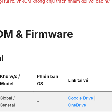
ọi rủi ro. vnROM không chịu trách nhiệm đối với các hư
OM & Firmware
l
Khu vực /
Phiên bản
Link tải về
Model
OS
Global /
Google Drive
|
–
General
OneDrive