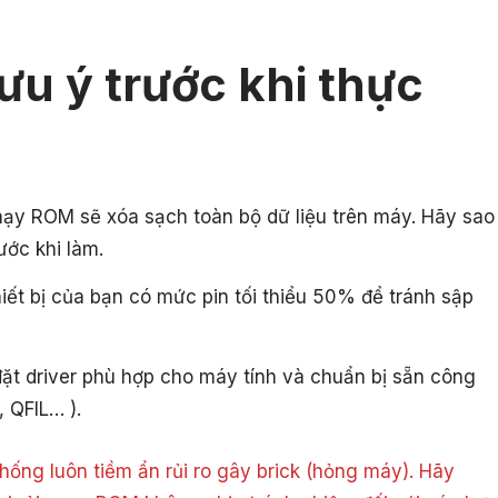
ưu ý trước khi thực
hạy ROM sẽ xóa sạch toàn bộ dữ liệu trên máy. Hãy sao
ước khi làm.
ết bị của bạn có mức pin tối thiểu 50% để tránh sập
ặt driver phù hợp cho máy tính và chuẩn bị sẵn công
, QFIL… ).
ống luôn tiềm ẩn rủi ro gây brick (hỏng máy). Hãy