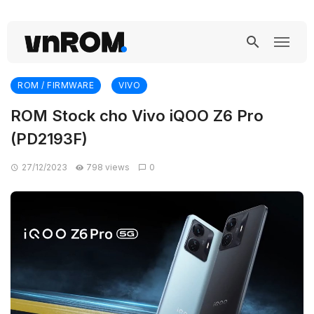
ROM / FIRMWARE
VIVO
ROM Stock cho Vivo iQOO Z6 Pro
(PD2193F)
27/12/2023
798 views
0