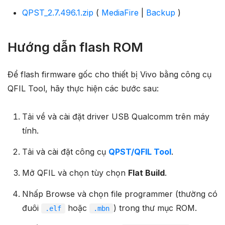
QPST_2.7.496.1.zip
(
MediaFire
|
Backup
)
Hướng dẫn flash ROM
Để flash firmware gốc cho thiết bị Vivo bằng công cụ
QFIL Tool, hãy thực hiện các bước sau:
Tải về và cài đặt driver USB Qualcomm trên máy
tính.
Tải và cài đặt công cụ
QPST/QFIL Tool
.
Mở QFIL và chọn tùy chọn
Flat Build
.
Nhấp Browse và chọn file programmer (thường có
đuôi
hoặc
) trong thư mục ROM.
.elf
.mbn