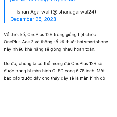
pic.twitter.com/gYvtpdbN4e
— Ishan Agarwal (@ishanagarwal24)
December 26, 2023
Về thiết kế, OnePlus 12R trông giống hệt chiếc
OnePlus Ace 3 và thông số kỹ thuật hai smartphone
này nhiều khả năng sẽ giống nhau hoàn toàn.
Do đó, chúng ta có thể mong đợi OnePlus 12R sẽ
được trang bị màn hình OLED cong 6.78 inch. Một
báo cáo trước đây cho thấy đây sẽ là màn hình độ
phân giải 1.5K với tốc độ làm mới 120Hz tận dụng công
nghệ LTPO 4.0 và được bảo vệ bởi kính cường lực
Gorilla Glass Victus 2.