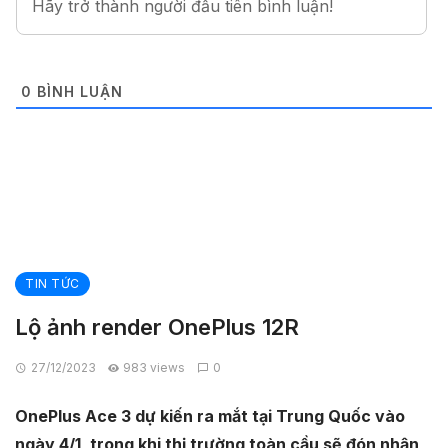
0
BÌNH LUẬN
TIN TỨC
Lộ ảnh render OnePlus 12R
27/12/2023
983 views
0
OnePlus Ace 3 dự kiến ​​​​ra mắt tại Trung Quốc vào
ngày 4/1, trong khi thị trường toàn cầu sẽ đón nhận