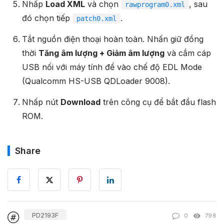
Nhấp
Load XML
và chọn
, sau
rawprogram0.xml
đó chọn tiếp
.
patch0.xml
Tắt nguồn điện thoại hoàn toàn. Nhấn giữ đồng
thời
Tăng âm lượng + Giảm âm lượng
và cắm cáp
USB nối với máy tính để vào chế độ EDL Mode
(Qualcomm HS-USB QDLoader 9008).
Nhấp nút
Download
trên công cụ để bắt đầu flash
ROM.
Share
PD2193F
0
798