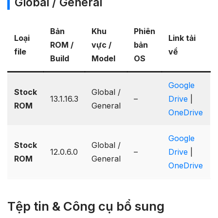
Global / General
Bản
Khu
Phiên
Loại
Link tải
ROM /
vực /
bản
file
về
Build
Model
OS
Google
Stock
Global /
13.1.16.3
–
Drive
|
ROM
General
OneDrive
Google
Stock
Global /
12.0.6.0
–
Drive
|
ROM
General
OneDrive
Tệp tin & Công cụ bổ sung