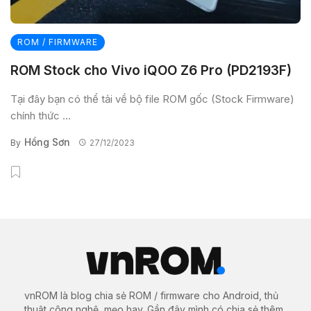
ROM / FIRMWARE
ROM Stock cho Vivo iQOO Z6 Pro (PD2193F)
Tại đây bạn có thể tải về bộ file ROM gốc (Stock Firmware)
chính thức ...
Hồng Sơn
By
27/12/2023
vnROM là blog chia sẻ ROM / firmware cho Android, thủ
thuật công nghệ, mẹo hay. Gần đây mình có chia sẻ thêm