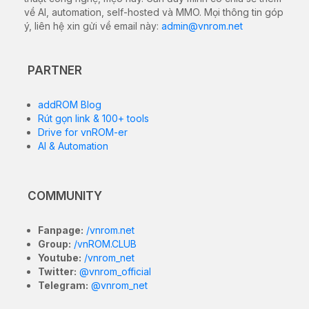
về AI, automation, self-hosted và MMO. Mọi thông tin góp
ý, liên hệ xin gửi về email này:
admin@vnrom.net
PARTNER
addROM Blog
Rút gọn link & 100+ tools
Drive for vnROM-er
AI & Automation
COMMUNITY
Fanpage:
/vnrom.net
Group:
/vnROM.CLUB
Youtube:
/vnrom_net
Twitter:
@vnrom_official
Telegram:
@vnrom_net