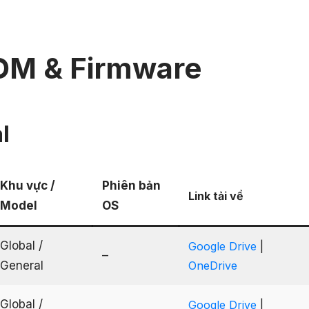
OM & Firmware
l
Khu vực /
Phiên bản
Link tải về
Model
OS
Global /
Google Drive
|
–
General
OneDrive
Global /
Google Drive
|