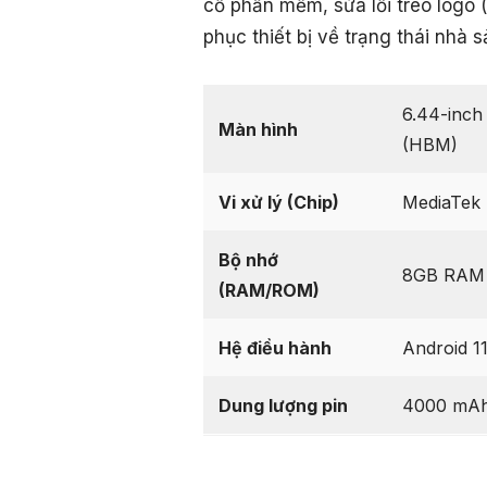
cố phần mềm, sửa lỗi treo logo 
phục thiết bị về trạng thái nhà s
6.44-inch
Màn hình
(HBM)
Vi xử lý (Chip)
MediaTek 
Bộ nhớ
8GB RAM 
(RAM/ROM)
Hệ điều hành
Android 1
Dung lượng pin
4000 mAh,