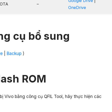
Google Drive
|
OTA
–
OneDrive
ng cụ bổ sung
re
|
Backup
)
lash ROM
 bị Vivo bằng công cụ QFIL Tool, hãy thực hiện các