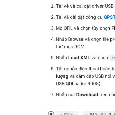
Tải về và cài đặt driver US
Tải và cài đặt công cụ
QPST
Mở QFIL và chọn tùy chọn
F
Nhấp Browse và chọn file p
thư mục ROM.
Nhấp
Load XML
và chọn
r
Tắt nguồn điện thoại hoàn t
lượng
và cắm cáp USB nối v
USB QDLoader 9008).
Nhấp nút
Download
trên cô
PD2102F
ROM STOCK CHO 