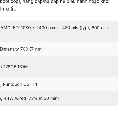
(bootloop), nâng cấp/hạ cấp hệ điều hành hoặc khôi
ản xuất.
 AMOLED, 1080 x 2400 pixels, 430 nits (typ), 600 nits
Dimensity 700 (7 nm)
/ 128GB ROM
1, Funtouch OS 11.1
 44W wired (72% in 30 min)