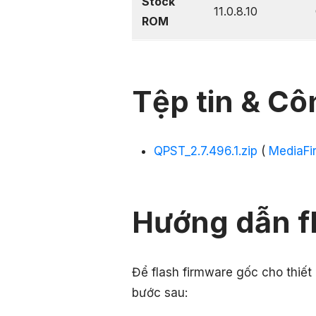
Stock
11.0.8.10
ROM
Tệp tin & Cô
QPST_2.7.496.1.zip
(
MediaFi
Hướng dẫn f
Để flash firmware gốc cho thiết
bước sau: