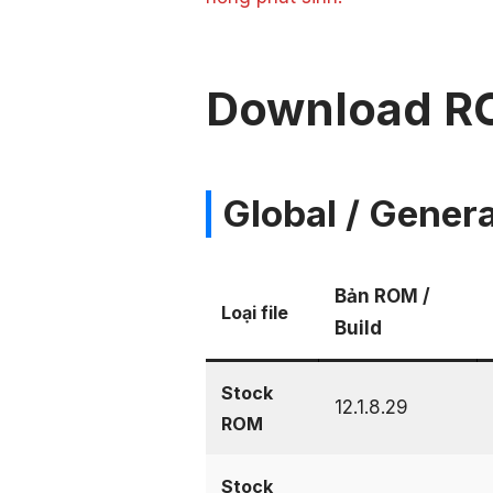
Download R
Global / Genera
Bản ROM /
Loại file
Build
Stock
12.1.8.29
ROM
Stock