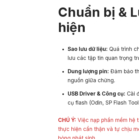
Chuẩn bị & L
hiện
Sao lưu dữ liệu:
Quá trình c
lưu các tập tin quan trọng tr
Dung lượng pin:
Đảm bảo thi
nguồn giữa chừng.
USB Driver & Công cụ:
Cài đ
cụ flash (Odin, SP Flash Tool
CHÚ Ý:
Việc nạp phần mềm hệ th
thực hiện cẩn thận và tự chịu m
hỏng phát sinh.