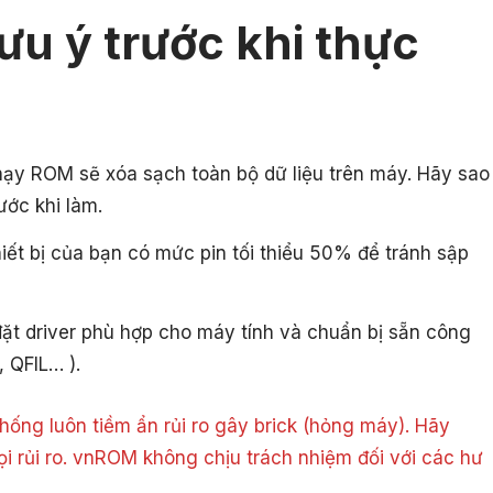
ưu ý trước khi thực
hạy ROM sẽ xóa sạch toàn bộ dữ liệu trên máy. Hãy sao
ước khi làm.
ết bị của bạn có mức pin tối thiểu 50% để tránh sập
ặt driver phù hợp cho máy tính và chuẩn bị sẵn công
, QFIL… ).
ống luôn tiềm ẩn rủi ro gây brick (hỏng máy). Hãy
ọi rủi ro. vnROM không chịu trách nhiệm đối với các hư