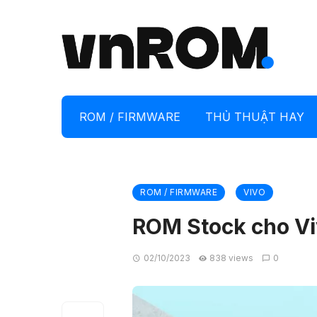
ROM / FIRMWARE
THỦ THUẬT HAY
ROM / FIRMWARE
VIVO
ROM Stock cho Vi
02/10/2023
838 views
0