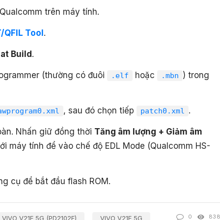
B Qualcomm trên máy tính.
/QFIL Tool
.
lat Build
.
rogrammer (thường có đuôi
hoặc
) trong
.elf
.mbn
, sau đó chọn tiếp
.
awprogram0.xml
patch0.xml
oàn. Nhấn giữ đồng thời
Tăng âm lượng + Giảm âm
ới máy tính để vào chế độ EDL Mode (Qualcomm HS-
ng cụ để bắt đầu flash ROM.
0
83
VIVO V21E 5G (PD2102F)
VIVO V21E 5G