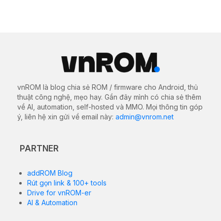
APPLE
THỦ THUẬT HAY
Cách giảm điểm trắng trên iPhone để
hạn chế đau mắt khi sử dụng
22/08/2022
1943 views
0
Thông thường khi sử dụng
iPhone
vào buổi tối, bạn
thường giảm độ sáng màn hình để màn hình không
quá chói và làm hại cho mắt. Nhưng mình vẫn có một
cách sẽ giúp bạn giảm đau mắt khi sử dụng iPhone