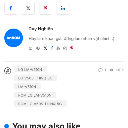
Duy Nghiện
Hãy làm khán giả, đừng làm nhân vật chính :)
e-
Website
Twitter
Facebook
Youtube
Instagram
Pinterest
mail
LG LM-V510N
1
3913
LG V50S THINQ 5G
LM-V510N
ROM LG LM-V510N
ROM LG V50S THINQ 5G
You may also like