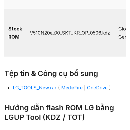
Stock
Globa
V510N20e_00_SKT_KR_OP_0506.kdz
ROM
Gene
Tệp tin & Công cụ bổ sung
LG_TOOLS_New.rar
(
MediaFire
|
OneDrive
)
Hướng dẫn flash ROM LG bằng
LGUP Tool (KDZ / TOT)