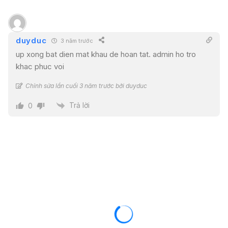
duyduc
3 năm trước
up xong bat dien mat khau de hoan tat. admin ho tro
khac phuc voi
Chỉnh sửa lần cuối 3 năm trước bởi duyduc
Trả lời
0