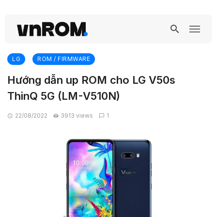
LG
ROM / FIRMWARE
Hướng dẫn up ROM cho LG V50s
ThinQ 5G (LM-V510N)
22/08/2022
3913 views
1