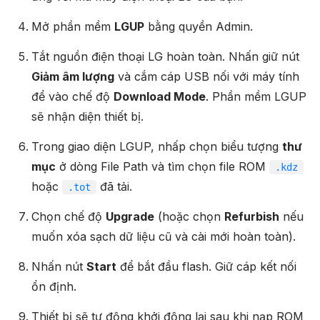
Mở phần mềm
LGUP
bằng quyền Admin.
Tắt nguồn điện thoại LG hoàn toàn. Nhấn giữ nút
Giảm âm lượng
và cắm cáp USB nối với máy tính
để vào chế độ
Download Mode
. Phần mềm LGUP
sẽ nhận diện thiết bị.
Trong giao diện LGUP, nhấp chọn biểu tượng
thư
mục
ở dòng File Path và tìm chọn file ROM
.kdz
hoặc
đã tải.
.tot
Chọn chế độ
Upgrade
(hoặc chọn
Refurbish
nếu
muốn xóa sạch dữ liệu cũ và cài mới hoàn toàn).
Nhấn nút
Start
để bắt đầu flash. Giữ cáp kết nối
ổn định.
Thiết bị sẽ tự động khởi động lại sau khi nạp ROM