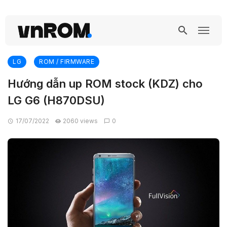
LG
ROM / FIRMWARE
Hướng dẫn up ROM stock (KDZ) cho
LG G6 (H870DSU)
17/07/2022
2060 views
0