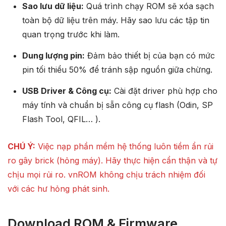
Sao lưu dữ liệu:
Quá trình chạy ROM sẽ xóa sạch
toàn bộ dữ liệu trên máy. Hãy sao lưu các tập tin
quan trọng trước khi làm.
Dung lượng pin:
Đảm bảo thiết bị của bạn có mức
pin tối thiểu 50% để tránh sập nguồn giữa chừng.
USB Driver & Công cụ:
Cài đặt driver phù hợp cho
máy tính và chuẩn bị sẵn công cụ flash (Odin, SP
Flash Tool, QFIL… ).
CHÚ Ý:
Việc nạp phần mềm hệ thống luôn tiềm ẩn rủi
ro gây brick (hỏng máy). Hãy thực hiện cẩn thận và tự
chịu mọi rủi ro. vnROM không chịu trách nhiệm đối
với các hư hỏng phát sinh.
Download ROM & Firmware