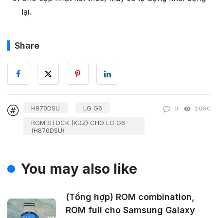
lại.
Share
H870DSU
LG G6
0
2060
ROM STOCK (KDZ) CHO LG G6
(H870DSU)
You may also like
(Tổng hợp) ROM combination,
ROM full cho Samsung Galaxy