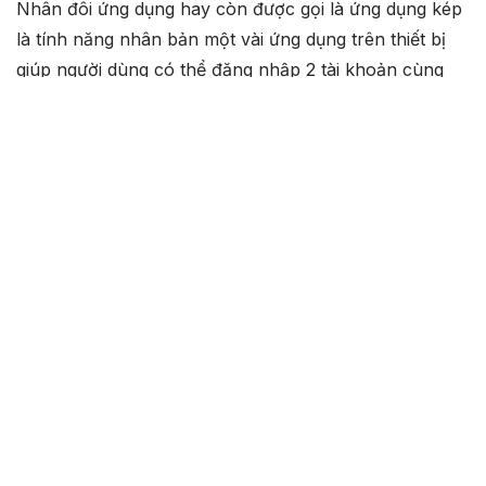
Nhân đôi ứng dụng hay còn được gọi là ứng dụng kép
là tính năng nhân bản một vài ứng dụng trên thiết bị
giúp người dùng có thể đăng nhập 2 tài khoản cùng
lúc cho một ứng dụng trên cùng một thiết bị.
Tuy nhiên 1 số dòng Android như Realme sẽ hạn chế
chỉ 1 số ứng dụng có thể nhân bản được. Các app anh
em hay dùng như Facebook, Zalo,… không được hỗ
trợ nhân bản.
Lưu ý
: Tính năng nhân đôi ứng dụng chỉ hỗ trợ trên
điện thoại Android. Với mỗi dòng điện thoại, tính năng
này sẽ có giao diện khác nhau và cách sử dụng khác
nhau
Hướng dẫn nhanh cho các máy