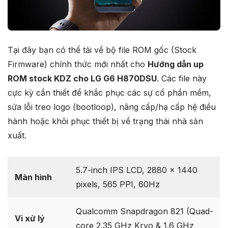
Tại đây bạn có thể tải về bộ file ROM gốc (Stock
Firmware) chính thức mới nhất cho
Hướng dẫn up
ROM stock KDZ cho LG G6 H870DSU
. Các file này
cực kỳ cần thiết để khắc phục các sự cố phần mềm,
sửa lỗi treo logo (bootloop), nâng cấp/hạ cấp hệ điều
hành hoặc khôi phục thiết bị về trạng thái nhà sản
xuất.
5.7-inch IPS LCD, 2880 x 1440
Màn hình
pixels, 565 PPI, 60Hz
Qualcomm Snapdragon 821 (Quad-
Vi xử lý
core 2.35 GHz Kryo & 1.6 GHz