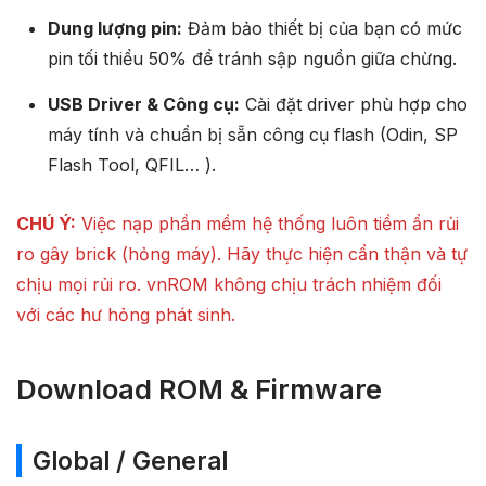
Dung lượng pin:
Đảm bảo thiết bị của bạn có mức
pin tối thiểu 50% để tránh sập nguồn giữa chừng.
USB Driver & Công cụ:
Cài đặt driver phù hợp cho
máy tính và chuẩn bị sẵn công cụ flash (Odin, SP
Flash Tool, QFIL… ).
CHÚ Ý:
Việc nạp phần mềm hệ thống luôn tiềm ẩn rủi
ro gây brick (hỏng máy). Hãy thực hiện cẩn thận và tự
chịu mọi rủi ro. vnROM không chịu trách nhiệm đối
với các hư hỏng phát sinh.
Download ROM & Firmware
Global / General