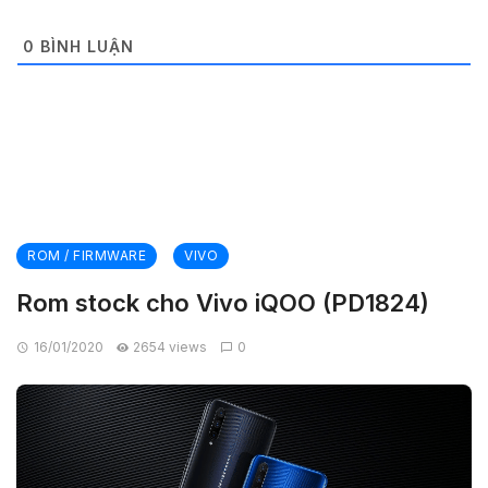
0
BÌNH LUẬN
ROM / FIRMWARE
VIVO
Rom stock cho Vivo iQOO (PD1824)
16/01/2020
2654 views
0