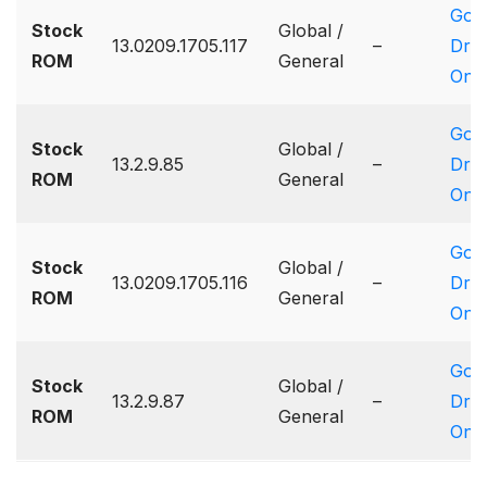
Goo
Stock
Global /
13.0209.1705.117
–
Driv
ROM
General
One
Goo
Stock
Global /
13.2.9.85
–
Driv
ROM
General
One
Goo
Stock
Global /
13.0209.1705.116
–
Driv
ROM
General
One
Goo
Stock
Global /
13.2.9.87
–
Driv
ROM
General
One