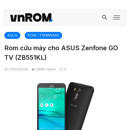
ASUS
ROM / FIRMWARE
Rom cứu máy cho ASUS Zenfone GO
TV (ZB551KL)
01/02/2020
2986 views
0