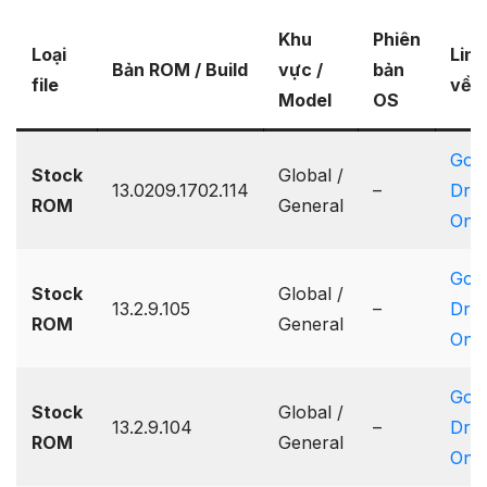
Khu
Phiên
Loại
Link
Bản ROM / Build
vực /
bản
file
về
Model
OS
Goo
Stock
Global /
13.0209.1702.114
–
Driv
ROM
General
One
Goo
Stock
Global /
13.2.9.105
–
Driv
ROM
General
One
Goo
Stock
Global /
13.2.9.104
–
Driv
ROM
General
One