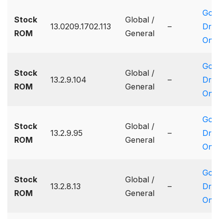
Goo
Stock
Global /
13.0209.1702.113
–
Driv
ROM
General
One
Goo
Stock
Global /
13.2.9.104
–
Driv
ROM
General
One
Goo
Stock
Global /
13.2.9.95
–
Driv
ROM
General
One
Goo
Stock
Global /
13.2.8.13
–
Driv
ROM
General
One