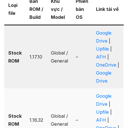
Bản
Khu
Phiên
Loại
ROM /
vực /
bản
Link tải về
file
Build
Model
OS
Google
Drive
|
Upfile
|
Stock
Global /
1.17.10
–
AFH
|
ROM
General
OneDrive
|
Google
Drive
Google
Drive
|
Upfile
|
Stock
Global /
1.16.32
–
AFH
|
ROM
General
OneDrive
|