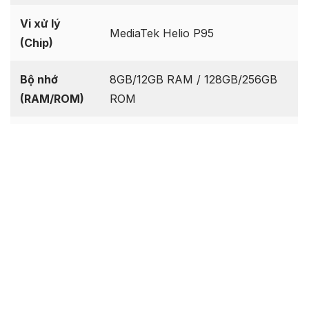
Vi xử lý
MediaTek Helio P95
(Chip)
Bộ nhớ
8GB/12GB RAM / 128GB/256GB
(RAM/ROM)
ROM
Hệ điều
Android 10, ColorOS 7
hành
Dung lượng
4025 mAh, 30W wired (VOOC
pin
Flash Charge 4.0)
Chuẩn bị & Lưu ý trước khi thực
hiện