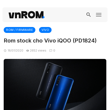
ROM / FIRMWARE
VIVO
Rom stock cho Vivo iQOO (PD1824)
16/01/2020
2652 views
0