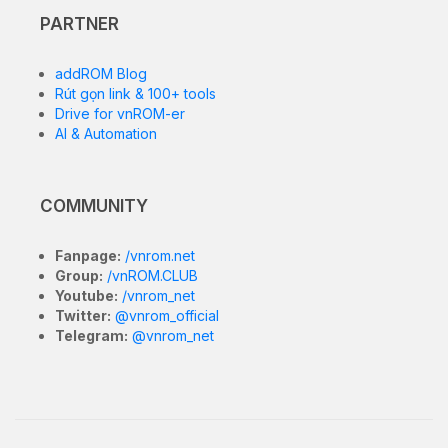
PARTNER
addROM Blog
Rút gọn link & 100+ tools
Drive for vnROM-er
AI & Automation
COMMUNITY
Fanpage:
/vnrom.net
Group:
/vnROM.CLUB
Youtube:
/vnrom_net
Twitter:
@vnrom_official
Telegram:
@vnrom_net