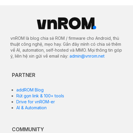
Điện thoại thông minh Android v15 có thiết kế mỏng
7,55mm và trọng lượng nhẹ 179g, được trang bị cảm
biến vân tay trong màn hình để mở khóa liền mạch.
Máy có màn hình AMOLED 6,74 inch với độ phân giải
1080×2400 pixel (mật độ điểm ảnh 390 ppi). Màn hình
hỗ trợ độ sáng ấn tượng 4500 nits, làm mờ PMW