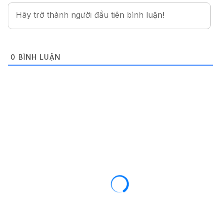
0
BÌNH LUẬN
OPPO / REALME
ROM / FIRMWARE
ROM stock cho Realme Narzo 80 Pro
5G (RMX5033)
03/07/2025
816 views
0