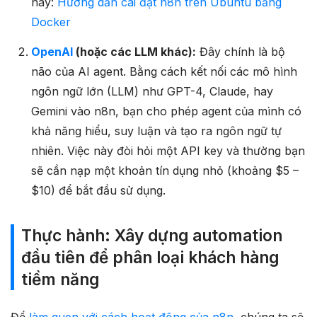
này:
Hướng dẫn cài đặt n8n trên Ubuntu bằng
Docker
OpenAI
(hoặc các LLM khác):
Đây chính là bộ
não của AI agent. Bằng cách kết nối các mô hình
ngôn ngữ lớn (LLM) như GPT-4, Claude, hay
Gemini vào n8n, bạn cho phép agent của mình có
khả năng hiểu, suy luận và tạo ra ngôn ngữ tự
nhiên. Việc này đòi hỏi một API key và thường bạn
sẽ cần nạp một khoản tín dụng nhỏ (khoảng $5 –
$10) để bắt đầu sử dụng.
Thực hành: Xây dựng automation
đầu tiên để phân loại khách hàng
tiềm năng
Để
làm quen với cách hoạt động của n8n
, chúng ta sẽ