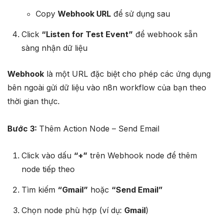
Copy
Webhook URL
để sử dụng sau
Click
“Listen for Test Event”
để webhook sẵn
sàng nhận dữ liệu​
Webhook
là một URL đặc biệt cho phép các ứng dụng
bên ngoài gửi dữ liệu vào n8n workflow của bạn theo
thời gian thực.
Bước 3:
Thêm Action Node – Send Email
Click vào dấu
“+”
trên Webhook node để thêm
node tiếp theo
Tìm kiếm
“Gmail”
hoặc
“Send Email”
Chọn node phù hợp (ví dụ:
Gmail
)