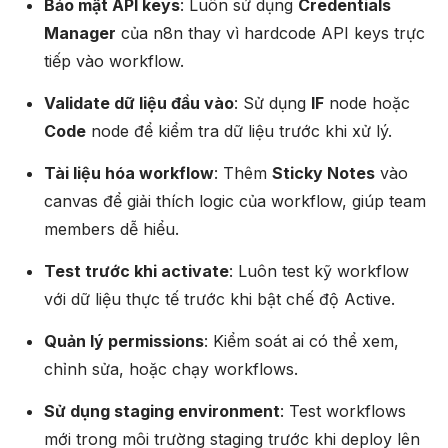
Bảo mật API keys
: Luôn sử dụng
Credentials
Manager
của n8n thay vì hardcode API keys trực
tiếp vào workflow.​
Validate dữ liệu đầu vào
: Sử dụng
IF
node hoặc
Code
node để kiểm tra dữ liệu trước khi xử lý.​
Tài liệu hóa workflow
: Thêm
Sticky Notes
vào
canvas để giải thích logic của workflow, giúp team
members dễ hiểu.
Test trước khi activate
: Luôn test kỹ workflow
với dữ liệu thực tế trước khi bật chế độ Active.​
Quản lý permissions
: Kiểm soát ai có thể xem,
chỉnh sửa, hoặc chạy workflows.
Sử dụng staging environment
: Test workflows
mới trong môi trường staging trước khi deploy lên