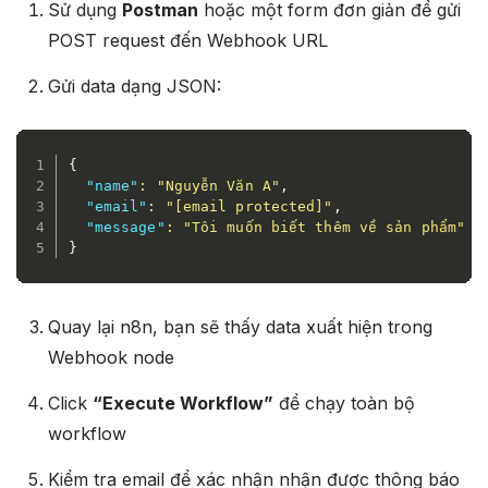
Sử dụng
Postman
hoặc một form đơn giản để gửi
POST request đến Webhook URL
Gửi data dạng JSON:
{
"name"
:
"Nguyễn Văn A"
,
"email"
:
"[email protected]"
,
"message"
:
"Tôi muốn biết thêm về sản phẩm"
}
Quay lại n8n, bạn sẽ thấy data xuất hiện trong
Webhook node​
Click
“Execute Workflow”
để chạy toàn bộ
workflow
Kiểm tra email để xác nhận nhận được thông báo