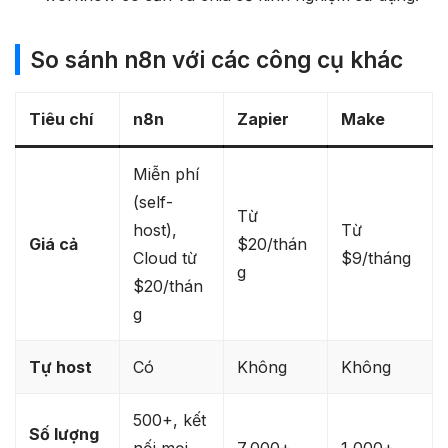
So sánh n8n với các công cụ khác
Tiêu chí
n8n
Zapier
Make
Miễn phí
(self-
Từ
host),
Từ
Giá cả
$20/thán
Cloud từ
$9/tháng
g
$20/thán
g
Tự host
Có
Không
Không
500+, kết
Số lượng
nối mọi
7,000+​
1,000+