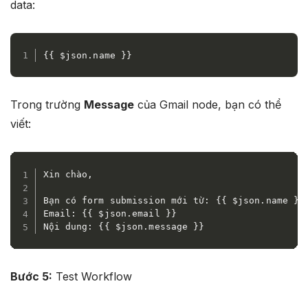
data:​
{{ $json.name }}
Trong trường
Message
của Gmail node, bạn có thể
viết:
Xin chào,

Bạn có form submission mới từ: {{ $json.name }}

Email: {{ $json.email }}

Nội dung: {{ $json.message }}
Bước 5:
Test Workflow