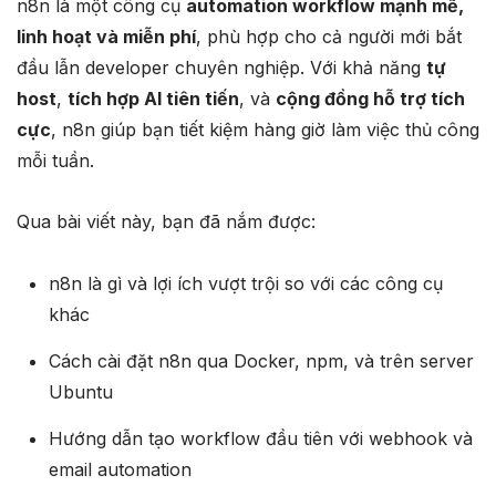
n8n là một công cụ
automation workflow mạnh mẽ,
linh hoạt và miễn phí
, phù hợp cho cả người mới bắt
đầu lẫn developer chuyên nghiệp. Với khả năng
tự
host
,
tích hợp AI tiên tiến
, và
cộng đồng hỗ trợ tích
cực
, n8n giúp bạn tiết kiệm hàng giờ làm việc thủ công
mỗi tuần.
Qua bài viết này, bạn đã nắm được:
n8n là gì và lợi ích vượt trội so với các công cụ
khác
Cách cài đặt n8n qua Docker, npm, và trên server
Ubuntu
Hướng dẫn tạo workflow đầu tiên với webhook và
email automation