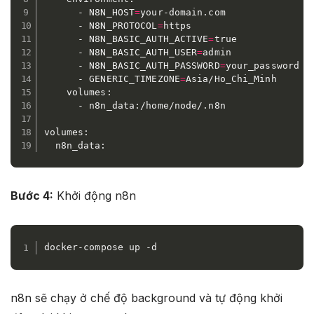
      - N8N_HOST
=
your-domain.com

      - N8N_PROTOCOL
=
https

      - N8N_BASIC_AUTH_ACTIVE
=
true

      - N8N_BASIC_AUTH_USER
=
admin

      - N8N_BASIC_AUTH_PASSWORD
=
your_password

      - GENERIC_TIMEZONE
=
Asia/Ho_Chi_Minh

    volumes:

      - n8n_data:/home/node/.n8n

volumes:

  n8n_data:
Bước 4:
Khởi động n8n
docker-compose up -d
n8n sẽ chạy ở chế độ background và tự động khởi