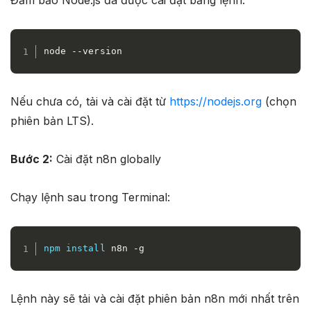
Đảm bảo Node.js đã được cài đặt bằng lệnh:
node --version
Nếu chưa có, tải và cài đặt từ
https://nodejs.org
(chọn
phiên bản LTS).
Bước 2:
Cài đặt n8n globally
Chạy lệnh sau trong Terminal:
npm
install
 n8n -g
Lệnh này sẽ tải và cài đặt phiên bản n8n mới nhất trên