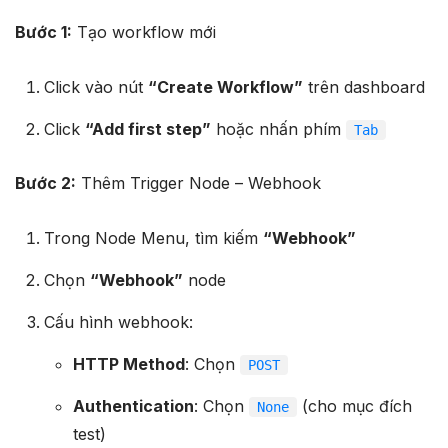
Bước 1:
Tạo workflow mới
Click vào nút
“Create Workflow”
trên dashboard
Click
“Add first step”
hoặc nhấn phím
Tab
Bước 2:
Thêm Trigger Node – Webhook
Trong Node Menu, tìm kiếm
“Webhook”
Chọn
“Webhook”
node
Cấu hình webhook:
HTTP Method
: Chọn
POST
Authentication
: Chọn
(cho mục đích
None
test)