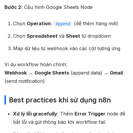
Bước 2:
Cấu hình Google Sheets Node
Chọn
Operation
:
(để thêm hàng mới)
Append
Chọn
Spreadsheet
và
Sheet
từ dropdown
Map dữ liệu từ webhook vào các cột tương ứng
Ví dụ workflow hoàn chỉnh:
Webhook
→
Google Sheets
(append data) →
Gmail
(send notification)
Best practices khi sử dụng n8n
Xử lý lỗi gracefully
: Thêm
Error Trigger
node để
bắt lỗi và gửi thông báo khi workflow fail.​