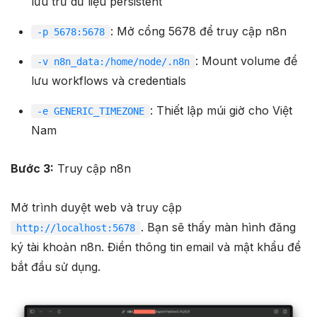
lưu trữ dữ liệu persistent
: Mở cổng 5678 để truy cập n8n
-p 5678:5678
: Mount volume để
-v n8n_data:/home/node/.n8n
lưu workflows và credentials
: Thiết lập múi giờ cho Việt
-e GENERIC_TIMEZONE
Nam
Bước 3:
Truy cập n8n
Mở trình duyệt web và truy cập
. Bạn sẽ thấy màn hình đăng
http://localhost:5678
ký tài khoản n8n. Điền thông tin email và mật khẩu để
bắt đầu sử dụng.