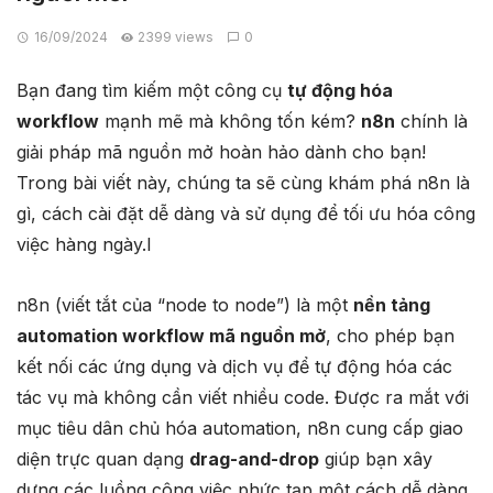
16/09/2024
2399 views
0
Bạn đang tìm kiếm một công cụ
tự động hóa
workflow
mạnh mẽ mà không tốn kém?
n8n
chính là
giải pháp mã nguồn mở hoàn hảo dành cho bạn!
Trong bài viết này, chúng ta sẽ cùng khám phá n8n là
gì, cách cài đặt dễ dàng và sử dụng để tối ưu hóa công
việc hàng ngày.l
n8n (viết tắt của “node to node”) là một
nền tảng
automation workflow mã nguồn mở
, cho phép bạn
kết nối các ứng dụng và dịch vụ để tự động hóa các
tác vụ mà không cần viết nhiều code. Được ra mắt với
mục tiêu dân chủ hóa automation, n8n cung cấp giao
diện trực quan dạng
drag-and-drop
giúp bạn xây
dựng các luồng công việc phức tạp một cách dễ dàng.