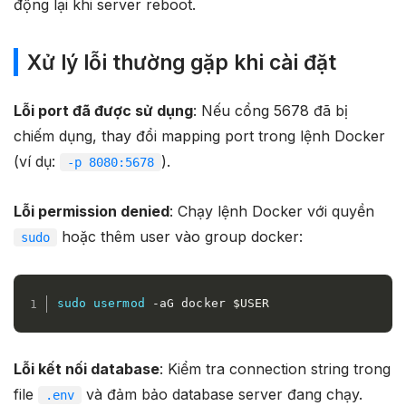
động lại khi server reboot.​
Xử lý lỗi thường gặp khi cài đặt
Lỗi port đã được sử dụng
: Nếu cổng 5678 đã bị
chiếm dụng, thay đổi mapping port trong lệnh Docker
(ví dụ:
).
-p 8080:5678
Lỗi permission denied
: Chạy lệnh Docker với quyền
hoặc thêm user vào group docker:
sudo
sudo
usermod
 -aG docker 
$USER
Lỗi kết nối database
: Kiểm tra connection string trong
file
và đảm bảo database server đang chạy.
.env