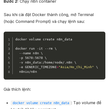
Bước 2:
Chạy n8n container
Sau khi cài đặt Docker thành công, mở Terminal
(hoặc Command Prompt) và chạy lệnh sau:
docker volume create n8n_data

docker run -it --rm \

  --name n8n \

  -p 5678:5678 \

  -v n8n_data:/home/node/.n8n \

  -e GENERIC_TIMEZONE
=
"Asia/Ho_Chi_Minh"
 \

  n8nio/n8n
Giải thích lệnh:
: Tạo volume để
docker volume create n8n_data