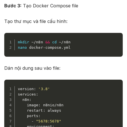
Bước 3:
Tạo Docker Compose file
Tạo thư mục và file cấu hình:
mkdir
 ~/n8n 
&&
cd
nano
 docker-compose.yml
Dán nội dung sau vào file:
version: 
'3.8'
services:

  n8n:

    image: n8nio/n8n

    restart: always

    ports:

      - 
"5678:5678"
    environment:
