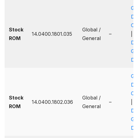
Go
Dr
On
Stock
Global /
14.0400.1801.035
–
|
G
ROM
General
Dr
Go
Dr
Go
Dr
On
Stock
Global /
14.0400.1802.036
–
|
G
ROM
General
Dr
Go
Dr