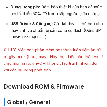
Dung lượng pin:
Đảm bảo thiết bị của bạn có mức
pin tối thiểu 50% để tránh sập nguồn giữa chừng.
USB Driver & Công cụ:
Cài đặt driver phù hợp cho
máy tính và chuẩn bị sẵn công cụ flash (Odin, SP
Flash Tool, QFIL… ).
CHÚ Ý:
Việc nạp phần mềm hệ thống luôn tiềm ẩn rủi
ro gây brick (hỏng máy). Hãy thực hiện cẩn thận và tự
chịu mọi rủi ro. vnROM không chịu trách nhiệm đối
với các hư hỏng phát sinh.
Download ROM & Firmware
Global / General