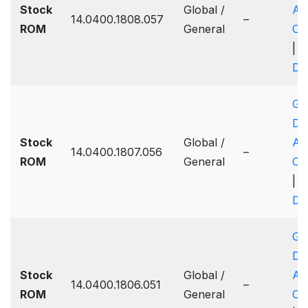
Stock
Global /
A
14.0400.1808.057
–
ROM
General
On
|
Dr
Go
Dr
Stock
Global /
A
14.0400.1807.056
–
ROM
General
On
|
Dr
Go
Dr
Stock
Global /
A
14.0400.1806.051
–
ROM
General
On