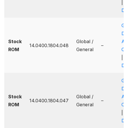
|
Dr
Go
Dr
Stock
Global /
A
14.0400.1804.048
–
ROM
General
On
|
Dr
Go
Dr
Stock
Global /
A
14.0400.1804.047
–
ROM
General
On
|
Dr