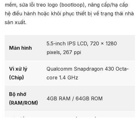
mềm, sửa lỗi treo logo (bootloop), nâng cấp/hạ cấp
hệ điều hành hoặc khôi phục thiết bị về trạng thái nhà
sản xuất.
5.5-inch IPS LCD, 720 x 1280
Màn hình
pixels, 267 ppi
Vi xử lý
Qualcomm Snapdragon 430 Octa-
(Chip)
core 1.4 GHz
Bộ nhớ
4GB RAM / 64GB ROM
(RAM/ROM)
Hệ điều
Android 7.0 (Nougat), upgradable
hành
to Android 8.1 (Oreo), ZenUI 5