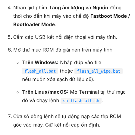
Nhấn giữ phím
Tăng âm lượng
và
Nguồn
đồng
thời cho đến khi máy vào chế độ
Fastboot Mode /
Bootloader Mode
.
Cắm cáp USB kết nối điện thoại với máy tính.
Mở thư mục ROM đã giải nén trên máy tính:
Trên Windows:
Nhấp đúp vào file
(hoặc
flash_all.bat
flash_all_wipe.bat
nếu muốn xóa sạch dữ liệu cũ).
Trên Linux/macOS:
Mở Terminal tại thư mục
đó và chạy lệnh
.
sh flash_all.sh
Cửa sổ dòng lệnh sẽ tự động nạp các tệp ROM
gốc vào máy. Giữ kết nối cáp ổn định.