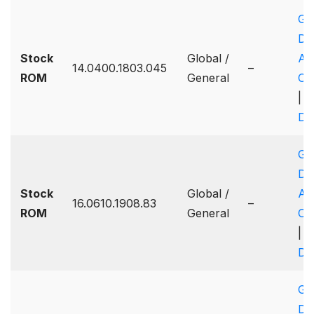
Go
Dr
Stock
Global /
A
14.0400.1803.045
–
ROM
General
On
|
Dr
Go
Dr
Stock
Global /
A
16.0610.1908.83
–
ROM
General
On
|
Dr
Go
Dr