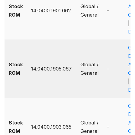
Stock
Global /
A
14.0400.1901.062
–
ROM
General
On
|
Dr
Go
Dr
Stock
Global /
A
14.0400.1905.067
–
ROM
General
On
|
Dr
Go
Dr
Stock
Global /
A
14.0400.1903.065
–
ROM
General
On