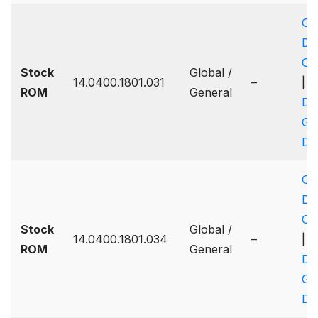
Go
Dr
On
Stock
Global /
14.0400.1801.031
–
|
G
ROM
General
Dr
Go
Dr
Go
Dr
On
Stock
Global /
14.0400.1801.034
–
|
G
ROM
General
Dr
Go
Dr