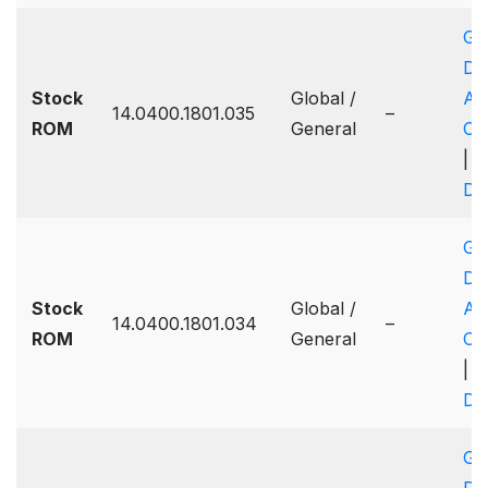
Go
Dr
Stock
Global /
A
14.0400.1801.035
–
ROM
General
On
|
Dr
Go
Dr
Stock
Global /
A
14.0400.1801.034
–
ROM
General
On
|
Dr
Go