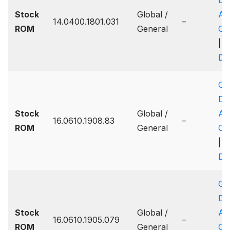
Dr
Stock
Global /
A
14.0400.1801.031
–
ROM
General
On
|
Dr
Go
Dr
Stock
Global /
A
16.0610.1908.83
–
ROM
General
On
|
Dr
Go
Dr
Stock
Global /
A
16.0610.1905.079
–
ROM
General
On