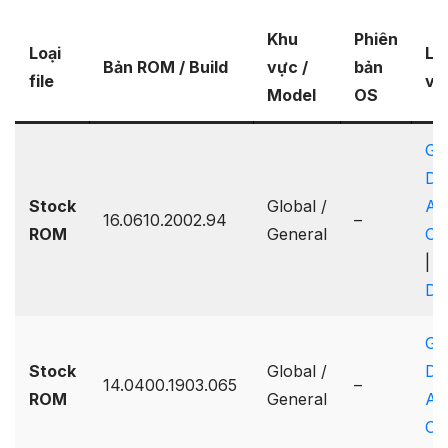
Khu
Phiên
Loại
Lin
Bản ROM / Build
vực /
bản
file
về
Model
OS
Go
Dr
Stock
Global /
A
16.0610.2002.94
–
ROM
General
On
|
G
Dr
Go
Stock
Global /
Dr
14.0400.1903.065
–
ROM
General
A
On