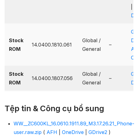
|
Dr
Go
Stock
Global /
Dr
14.0400.1810.061
–
ROM
General
A
On
Stock
Global /
Go
14.0400.1807.056
–
ROM
General
Dr
Tệp tin & Công cụ bổ sung
WW__ZC600KL_16.0610.1911.89_M3.17.26.21_Phone-
user.raw.zip
(
AFH
|
OneDrive
|
GDrive2
)