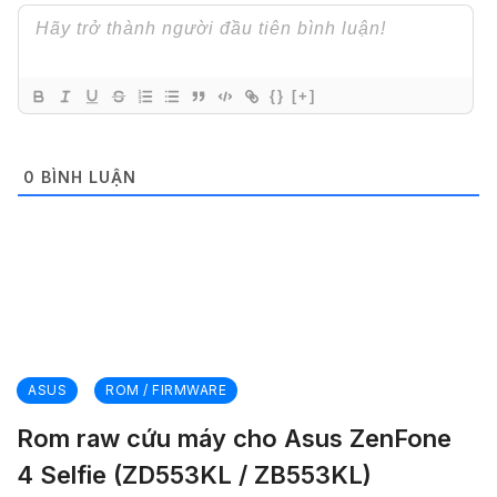
{}
[+]
0
BÌNH LUẬN
ASUS
ROM / FIRMWARE
Rom raw cứu máy cho Asus ZenFone
4 Selfie (ZD553KL / ZB553KL)