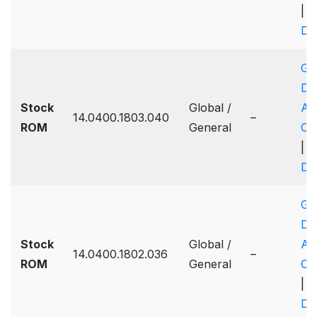
|
Dr
Go
Dr
Stock
Global /
A
14.0400.1803.040
–
ROM
General
On
|
Dr
Go
Dr
Stock
Global /
A
14.0400.1802.036
–
ROM
General
On
|
Dr