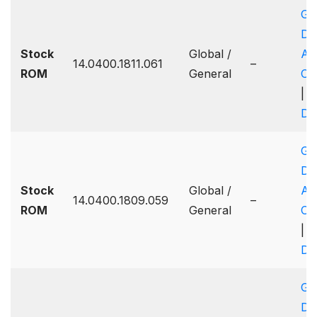
Go
Dr
Stock
Global /
A
14.0400.1811.061
–
ROM
General
On
|
Dr
Go
Dr
Stock
Global /
A
14.0400.1809.059
–
ROM
General
On
|
Dr
Go
Dr