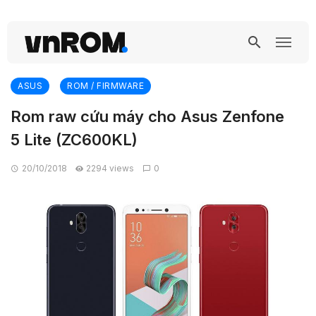
ASUS
ROM / FIRMWARE
Rom raw cứu máy cho Asus Zenfone
5 Lite (ZC600KL)
20/10/2018
2294 views
0