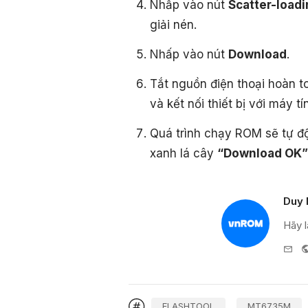
Nhấp vào nút
Scatter-loadi
giải nén.
Nhấp vào nút
Download
.
Tắt nguồn điện thoại hoàn t
và kết nối thiết bị với máy t
Quá trình chạy ROM sẽ tự độ
xanh lá cây
“Download OK”
Duy 
Hãy l
e-
mai
FLASHTOOL
MT6735M