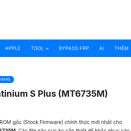
APPLE
TOOL
BYPASS FRP
AI
THÊM
MWARE
atinium S Plus (MT6735M)
le ROM gốc (Stock Firmware) chính thức mới nhất cho
T6735M
. Các file này cực kỳ cần thiết để khắc phục các