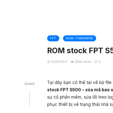
FPT
ROM / FIRMWARE
ROM stock FPT S5
02/02/2017
2556 views
0
SHARE