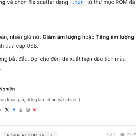
ng
và chọn file scatter dạng
từ thư mục ROM đã
.txt
oàn, nhấn giữ nút
Giảm âm lượng
hoặc
Tăng âm lượng
ính qua cáp USB.
ng bắt đầu. Đợi cho đến khi xuất hiện dấu tích màu
.
Nghiện
àm khán giả, đừng làm nhân vật chính :)
Website
Twitter
Facebook
Youtube
Instagram
Pinterest
l
0
247
ROM PLATINIUM S PLUS