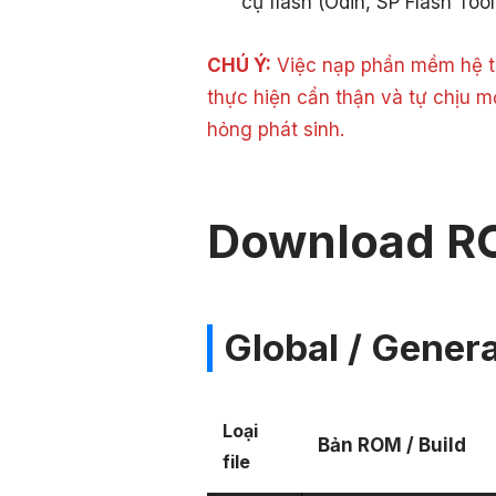
cụ flash (Odin, SP Flash Tool
CHÚ Ý:
Việc nạp phần mềm hệ th
thực hiện cẩn thận và tự chịu m
hỏng phát sinh.
Download R
Global / Genera
Loại
Bản ROM / Build
file