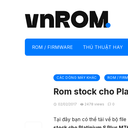
ROM / FIRMWARE
THỦ THUẬT HAY
CÁC DÒNG MÁY KHÁC
ROM / FIR
Rom stock cho Pl
02/02/2017
2478 views
0
Tại đây bạn có thể tải về bộ fi
stock cho Platinium S Plus M