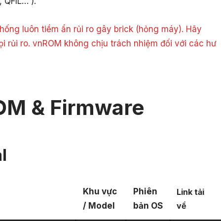
, QFIL… ).
ống luôn tiềm ẩn rủi ro gây brick (hỏng máy). Hãy
ọi rủi ro. vnROM không chịu trách nhiệm đối với các hư
OM & Firmware
l
Khu vực
Phiên
Link tải
/ Model
bản OS
về