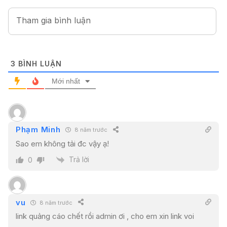
3
BÌNH LUẬN
Mới nhất
Phạm Minh
8 năm trước
Sao em không tải đc vậy ạ!
Trả lời
0
vu
8 năm trước
link quảng cáo chết rồi admin ơi , cho em xin link voi