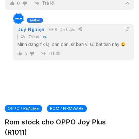
Trả lời
0
Author
Duy Nghiện
8 năm trước
Trả lời
vu
Mình đang fix lại dần dần, sr bạn vì sự bất tiện này
Trả lời
0
OPPO / REALME
ROM / FIRMWARE
Rom stock cho OPPO Joy Plus
(R1011)