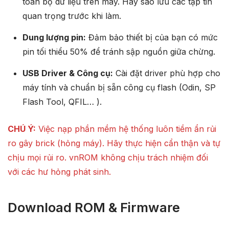
toàn bộ dữ liệu trên máy. Hãy sao lưu các tập tin
quan trọng trước khi làm.
Dung lượng pin:
Đảm bảo thiết bị của bạn có mức
pin tối thiểu 50% để tránh sập nguồn giữa chừng.
USB Driver & Công cụ:
Cài đặt driver phù hợp cho
máy tính và chuẩn bị sẵn công cụ flash (Odin, SP
Flash Tool, QFIL… ).
CHÚ Ý:
Việc nạp phần mềm hệ thống luôn tiềm ẩn rủi
ro gây brick (hỏng máy). Hãy thực hiện cẩn thận và tự
chịu mọi rủi ro. vnROM không chịu trách nhiệm đối
với các hư hỏng phát sinh.
Download ROM & Firmware