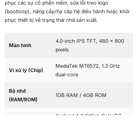
phục các sự cố phần mềm, sửa lỗi treo logo
(bootloop), nâng cấp/hạ cấp hệ điều hành hoặc khôi
phục thiết bị về trạng thái nhà sản xuất.
4.0-inch IPS TFT, 480 x 800
Màn hình
pixels
MediaTek MT6572, 1.3 GHz
Vi xử lý (Chip)
dual-core
Bộ nhớ
1GB RAM / 4GB ROM
(RAM/ROM)
Android 4.4 KitKat, ColorOS
Hệ điều hành
2.0