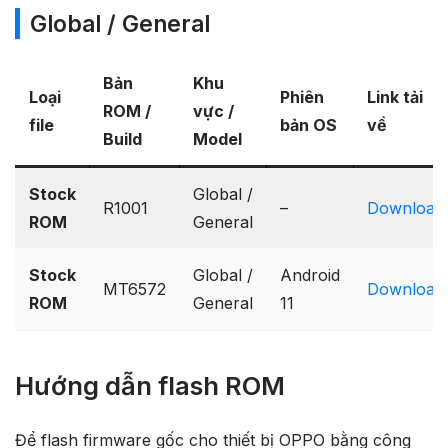
Global / General
Bản
Khu
Loại
Phiên
Link tải
ROM /
vực /
file
bản OS
về
Build
Model
Stock
Global /
R1001
–
Download
ROM
General
Stock
Global /
Android
MT6572
Download
ROM
General
11
Hướng dẫn flash ROM
Để flash firmware gốc cho thiết bị OPPO bằng công