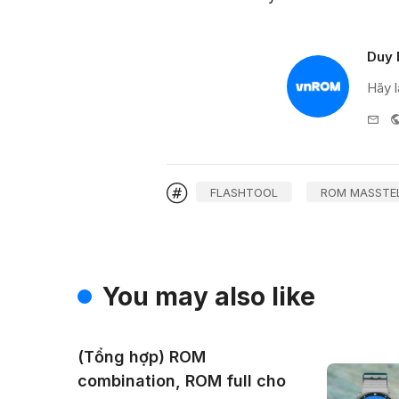
Duy 
Hãy l
e-
mai
FLASHTOOL
ROM MASSTEL
You may also like
(Tổng hợp) ROM
combination, ROM full cho