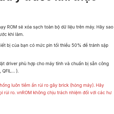
hạy ROM sẽ xóa sạch toàn bộ dữ liệu trên máy. Hãy sao
ước khi làm.
ết bị của bạn có mức pin tối thiểu 50% để tránh sập
ặt driver phù hợp cho máy tính và chuẩn bị sẵn công
, QFIL… ).
ống luôn tiềm ẩn rủi ro gây brick (hỏng máy). Hãy
ọi rủi ro. vnROM không chịu trách nhiệm đối với các hư