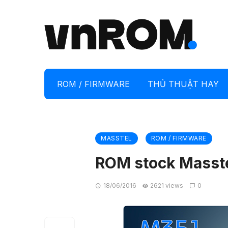
ROM / FIRMWARE
THỦ THUẬT HAY
MASSTEL
ROM / FIRMWARE
ROM stock Masste
18/06/2016
2621 views
0