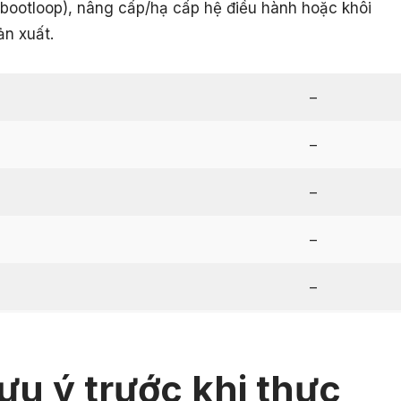
(bootloop), nâng cấp/hạ cấp hệ điều hành hoặc khôi
ản xuất.
–
–
–
–
–
ưu ý trước khi thực