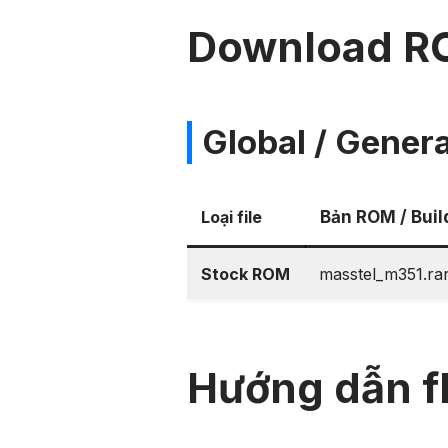
Download R
Global / Genera
Loại file
Bản ROM / Buil
Stock ROM
masstel_m351.ra
Hướng dẫn f