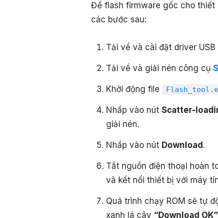
Để flash firmware gốc cho thiết
các bước sau:
Tải về và cài đặt driver USB
Tải về và giải nén công cụ
S
Khởi động file
Flash_tool.
Nhấp vào nút
Scatter-loadi
giải nén.
Nhấp vào nút
Download
.
Tắt nguồn điện thoại hoàn t
và kết nối thiết bị với máy t
Quá trình chạy ROM sẽ tự độ
xanh lá cây
“Download OK”