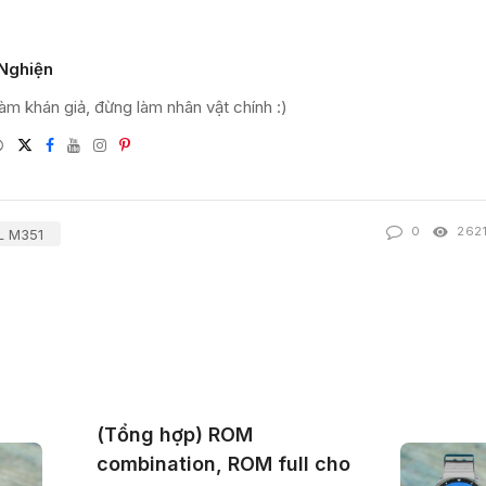
Nghiện
àm khán giả, đừng làm nhân vật chính :)
Website
Twitter
Facebook
Youtube
Instagram
Pinterest
l
0
262
 M351
(Tổng hợp) ROM
combination, ROM full cho