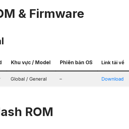
OM & Firmware
l
d
Khu vực / Model
Phiên bản OS
Link tải về
r
Global / General
–
Download
lash ROM