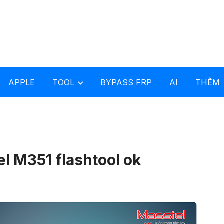
APPLE
TOOL
BYPASS FRP
AI
THÊM
l M351 flashtool ok