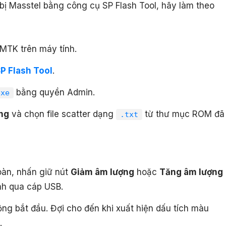
 bị Masstel bằng công cụ SP Flash Tool, hãy làm theo
 MTK trên máy tính.
P Flash Tool
.
bằng quyền Admin.
exe
ng
và chọn file scatter dạng
từ thư mục ROM đã
.txt
oàn, nhấn giữ nút
Giảm âm lượng
hoặc
Tăng âm lượng
ính qua cáp USB.
ng bắt đầu. Đợi cho đến khi xuất hiện dấu tích màu
.