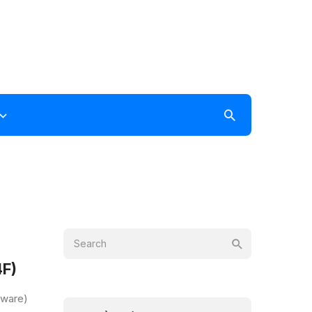
4F)
mware)