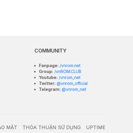
COMMUNITY
Fanpage:
/vnrom.net
Group:
/vnROM.CLUB
Youtube:
/vnrom_net
Twitter:
@vnrom_official
Telegram:
@vnrom_net
ẢO MẬT
THỎA THUẬN SỬ DỤNG
UPTIME