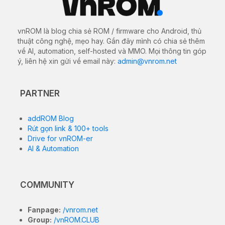
vnROM là blog chia sẻ ROM / firmware cho Android, thủ
thuật công nghệ, mẹo hay. Gần đây mình có chia sẻ thêm
về AI, automation, self-hosted và MMO. Mọi thông tin góp
ý, liên hệ xin gửi về email này:
admin@vnrom.net
PARTNER
addROM Blog
Rút gọn link & 100+ tools
Drive for vnROM-er
AI & Automation
COMMUNITY
Fanpage:
/vnrom.net
Group:
/vnROM.CLUB