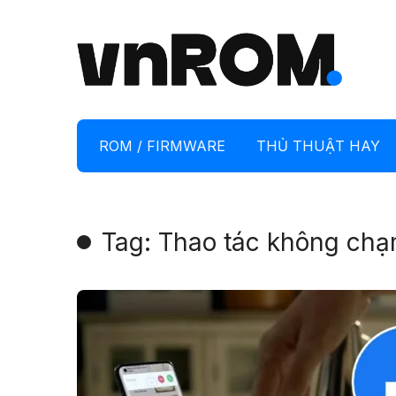
ROM / FIRMWARE
THỦ THUẬT HAY
Tag: Thao tác không ch