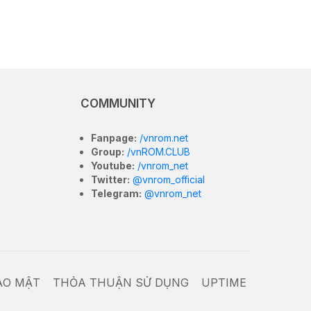
COMMUNITY
Fanpage:
/vnrom.net
Group:
/vnROM.CLUB
Youtube:
/vnrom_net
Twitter:
@vnrom_official
Telegram:
@vnrom_net
ẢO MẬT
THỎA THUẬN SỬ DỤNG
UPTIME