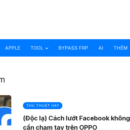
APPLE
TOOL
BYPASS FRP
AI
THÊM
ạm
THỦ THUẬT HAY
(Độc lạ) Cách lướt Facebook không
cần chạm tay trên OPPO