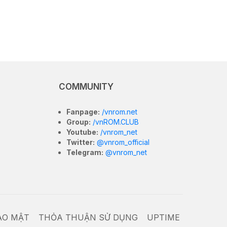
COMMUNITY
Fanpage:
/vnrom.net
Group:
/vnROM.CLUB
Youtube:
/vnrom_net
Twitter:
@vnrom_official
Telegram:
@vnrom_net
ẢO MẬT
THỎA THUẬN SỬ DỤNG
UPTIME