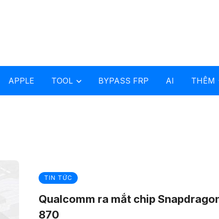
APPLE
TOOL
BYPASS FRP
AI
THÊM
TIN TỨC
Qualcomm ra mắt chip Snapdrago
870