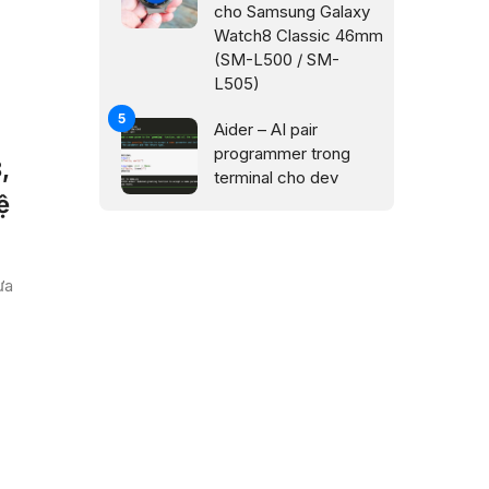
cho Samsung Galaxy
Watch8 Classic 46mm
(SM-L500 / SM-
L505)
Aider – AI pair
programmer trong
,
terminal cho dev
ệ
ừa