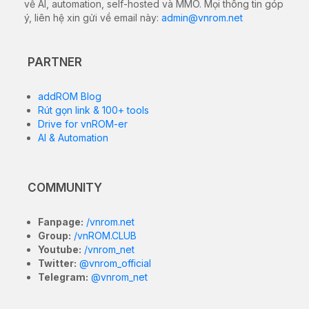
về AI, automation, self-hosted và MMO. Mọi thông tin góp
ý, liên hệ xin gửi về email này:
admin@vnrom.net
PARTNER
addROM Blog
Rút gọn link & 100+ tools
Drive for vnROM-er
AI & Automation
COMMUNITY
Fanpage:
/vnrom.net
Group:
/vnROM.CLUB
Youtube:
/vnrom_net
Twitter:
@vnrom_official
Telegram:
@vnrom_net