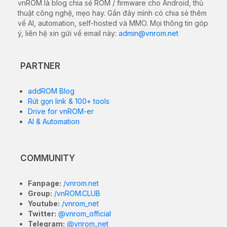
vnROM là blog chia sẻ ROM / firmware cho Android, thủ
thuật công nghệ, mẹo hay. Gần đây mình có chia sẻ thêm
về AI, automation, self-hosted và MMO. Mọi thông tin góp
ý, liên hệ xin gửi về email này:
admin@vnrom.net
PARTNER
addROM Blog
Rút gọn link & 100+ tools
Drive for vnROM-er
AI & Automation
COMMUNITY
Fanpage:
/vnrom.net
Group:
/vnROM.CLUB
Youtube:
/vnrom_net
Twitter:
@vnrom_official
Telegram:
@vnrom_net