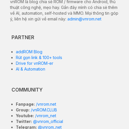
vnROM là blog chia sẻ ROM / firmware cho Android, thủ
thuật công nghệ, mẹo hay. Gần đây mình có chia sẻ thêm
về AI, automation, self-hosted và MMO. Mọi thông tin góp
ý, liên hệ xin gửi về email này:
admin@vnrom.net
PARTNER
addROM Blog
Rút gọn link & 100+ tools
Drive for vnROM-er
AI & Automation
COMMUNITY
Fanpage:
/vnrom.net
Group:
/vnROM.CLUB
Youtube:
/vnrom_net
Twitter:
@vnrom_official
Telegram:
@vnrom_net