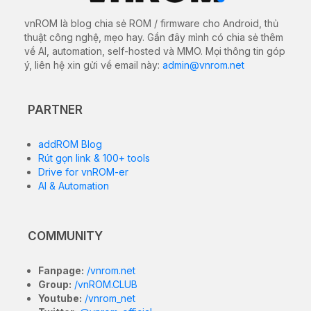
vnROM là blog chia sẻ ROM / firmware cho Android, thủ
thuật công nghệ, mẹo hay. Gần đây mình có chia sẻ thêm
về AI, automation, self-hosted và MMO. Mọi thông tin góp
ý, liên hệ xin gửi về email này:
admin@vnrom.net
PARTNER
addROM Blog
Rút gọn link & 100+ tools
Drive for vnROM-er
AI & Automation
COMMUNITY
Fanpage:
/vnrom.net
Group:
/vnROM.CLUB
Youtube:
/vnrom_net