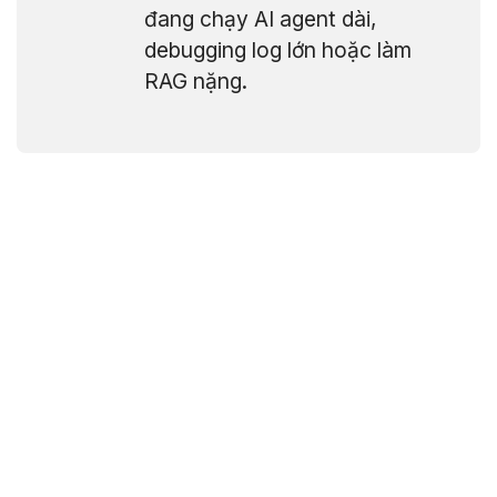
đang chạy AI agent dài,
debugging log lớn hoặc làm
RAG nặng.
Headroom
là một dự án mã nguồn mở do Tejas
Chopra phát triển, được mô tả như “context
optimization layer for LLM applications”.
Nó ngồi giữa ứng dụng/AI agent của bạn và API LLM,
chặn toàn bộ context (tool outputs, file, log, RAG
chunks, lịch sử hội thoại…) rồi nén thông minh trước
khi gửi lên model.
Dự án cung cấp nhiều “mode”: thư viện