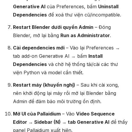
Generative AI
của Preferences, bấm
Uninstall
Dependencies
để xoá thư viện cũ/incompatible.
Restart Blender dưới quyền Admin
– Đóng
Blender, mở lại bằng
Run as Administrator
.
Cài dependencies mới
– Vào lại Preferences →
tab add-on Generative AI → bấm
Install
Dependencies
và chờ hệ thống tải/cài các thư
viện Python và model cần thiết.
Restart máy (khuyến nghị)
– Sau khi cài xong,
nên khởi động lại máy rồi mở lại Blender bằng
Admin để đảm bảo môi trường ổn định.
Mở UI của Pallaidium
– Vào
Video Sequence
Editor → Sidebar (N) → tab Generative AI
để thấy
panel Pallaidium xuất hiện.