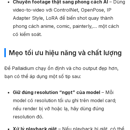
Chuyển footage thật sang phong cách AI
– Dùng
video-to-video với ControlNet, OpenPose, IP
Adapter Style, LoRA để biến shot quay thành
phong cách anime, comic, painterly,… một cách
có kiểm soát.
Mẹo tối ưu hiệu năng và chất lượng
Để Pallaidium chạy ổn định và cho output đẹp hơn,
bạn có thể áp dụng một số tip sau:
Giữ đúng resolution “ngọt” của model
– Mỗi
model có resolution tối ưu ghi trên model card;
nếu render bị vỡ hoặc lạ, hãy dùng đúng
resolution đó.
Xử lý playback giật
– Nếu playback bị giật, có thể