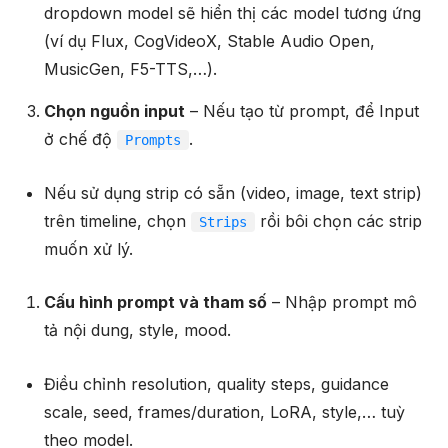
dropdown model sẽ hiển thị các model tương ứng
(ví dụ Flux, CogVideoX, Stable Audio Open,
MusicGen, F5-TTS,…).
Chọn nguồn input
– Nếu tạo từ prompt, để Input
ở chế độ
.
Prompts
Nếu sử dụng strip có sẵn (video, image, text strip)
trên timeline, chọn
rồi bôi chọn các strip
Strips
muốn xử lý.
Cấu hình prompt và tham số
– Nhập prompt mô
tả nội dung, style, mood.
Điều chỉnh resolution, quality steps, guidance
scale, seed, frames/duration, LoRA, style,… tuỳ
theo model.