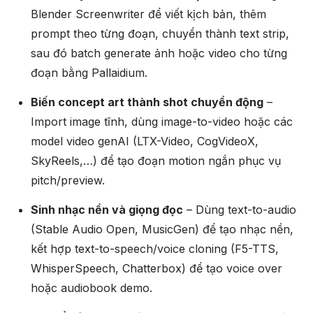
Blender Screenwriter để viết kịch bản, thêm
prompt theo từng đoạn, chuyển thành text strip,
sau đó batch generate ảnh hoặc video cho từng
đoạn bằng Pallaidium.
Biến concept art thành shot chuyển động
–
Import image tĩnh, dùng image-to-video hoặc các
model video genAI (LTX-Video, CogVideoX,
SkyReels,…) để tạo đoạn motion ngắn phục vụ
pitch/preview.
Sinh nhạc nền và giọng đọc
– Dùng text-to-audio
(Stable Audio Open, MusicGen) để tạo nhạc nền,
kết hợp text-to-speech/voice cloning (F5-TTS,
WhisperSpeech, Chatterbox) để tạo voice over
hoặc audiobook demo.