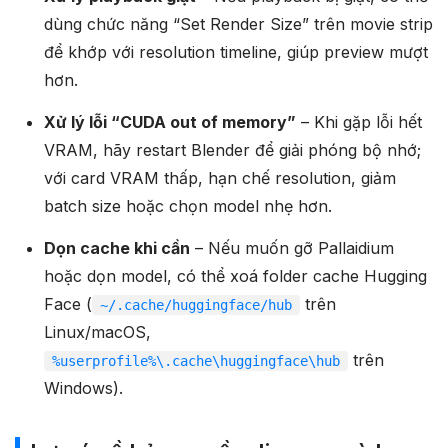
dùng chức năng “Set Render Size” trên movie strip
để khớp với resolution timeline, giúp preview mượt
hơn.
Xử lý lỗi “CUDA out of memory”
– Khi gặp lỗi hết
VRAM, hãy restart Blender để giải phóng bộ nhớ;
với card VRAM thấp, hạn chế resolution, giảm
batch size hoặc chọn model nhẹ hơn.
Dọn cache khi cần
– Nếu muốn gỡ Pallaidium
hoặc dọn model, có thể xoá folder cache Hugging
Face (
trên
~/.cache/huggingface/hub
Linux/macOS,
trên
%userprofile%\.cache\huggingface\hub
Windows).