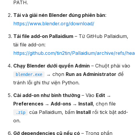
PATH.
Tải và giải nén Blender đúng phiên bản
:
https://www.blender.org/download/
Tải file add-on Pallaidium
– Từ GitHub Pallaidium,
tải file add-on:
https://github.com/tin2tin/Pallaidium/archive/refs/he
Chạy Blender dưới quyền Admin
– Chuột phải vào
→ chọn
Run as Administrator
để
blender.exe
tránh lỗi ghi thư viện Python.
Cài add-on như bình thường
– Vào
Edit →
Preferences → Add-ons → Install
, chọn file
của Pallaidium, bấm
Install
rồi tick bật add-
.zip
on.
Gỡ dependencies cũ nếu có
– Trong phần