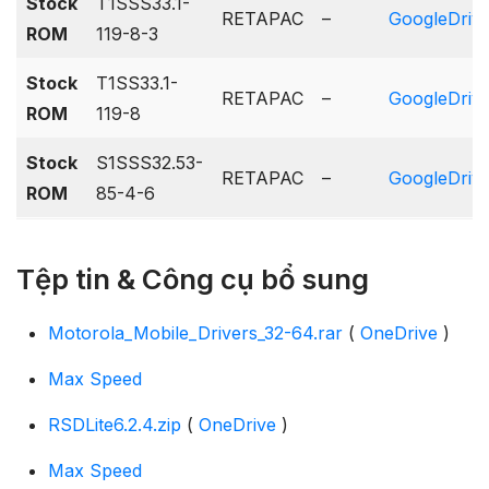
Stock
T1SSS33.1-
RETAPAC
–
GoogleDriv
ROM
119-8-3
Stock
T1SS33.1-
RETAPAC
–
GoogleDriv
ROM
119-8
Stock
S1SSS32.53-
RETAPAC
–
GoogleDriv
ROM
85-4-6
Tệp tin & Công cụ bổ sung
Motorola_Mobile_Drivers_32-64.rar
(
OneDrive
)
Max Speed
RSDLite6.2.4.zip
(
OneDrive
)
Max Speed