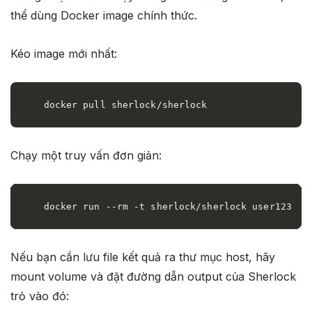
thể dùng Docker image chính thức.
Kéo image mới nhất:
docker pull sherlock/sherlock
Chạy một truy vấn đơn giản:
docker run --rm -t sherlock/sherlock user123
Nếu bạn cần lưu file kết quả ra thư mục host, hãy
mount volume và đặt đường dẫn output của Sherlock
trỏ vào đó: