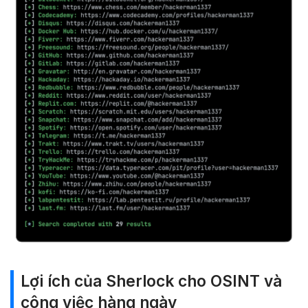
Lợi ích của Sherlock cho OSINT và
công việc hàng ngày