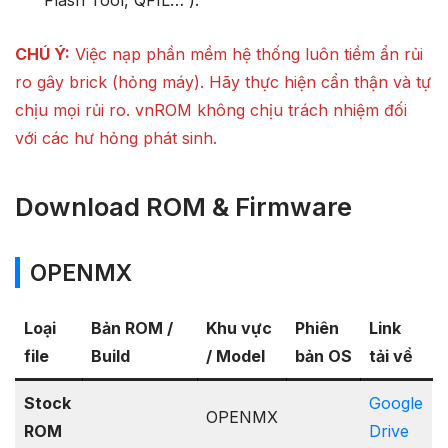
CHÚ Ý:
Việc nạp phần mềm hệ thống luôn tiềm ẩn rủi
ro gây brick (hỏng máy). Hãy thực hiện cẩn thận và tự
chịu mọi rủi ro. vnROM không chịu trách nhiệm đối
với các hư hỏng phát sinh.
Download ROM & Firmware
OPENMX
Loại
Bản ROM /
Khu vực
Phiên
Link
file
Build
/ Model
bản OS
tải về
Stock
Google
OPENMX
ROM
Drive