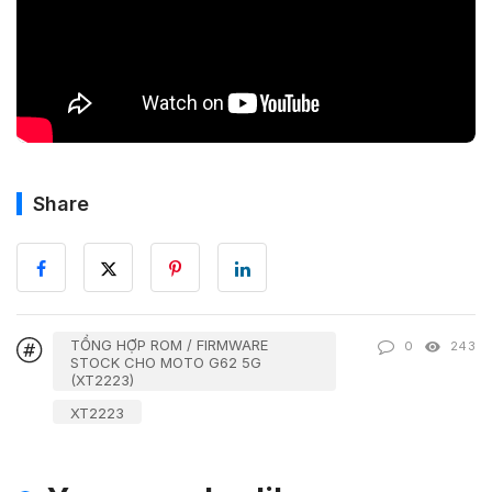
Share
TỔNG HỢP ROM / FIRMWARE
0
243
STOCK CHO MOTO G62 5G
(XT2223)
XT2223