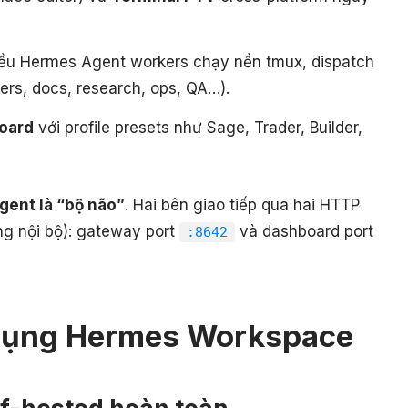
iều Hermes Agent workers chạy nền tmux, dispatch
wers, docs, research, ops, QA…).
oard
với profile presets như Sage, Trader, Builder,
ent là “bộ não”
. Hai bên giao tiếp qua hai HTTP
ng nội bộ): gateway port
và dashboard port
:8642
 dụng Hermes Workspace
f-hosted hoàn toàn