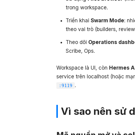
trong workspace.
Triển khai
Swarm Mode
: nh
theo vai trò (builders, revie
Theo dõi
Operations dashb
Scribe, Ops.
Workspace là UI, còn
Hermes Ag
service trên localhost (hoặc mạ
.
:9119
Vì sao nên sử
Mã nguồn mở và sel