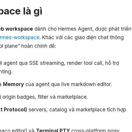
ace là gì
eb workspace
dành cho Hermes Agent, được phát triển
ermes-workspace
. Khác với các giao diện chat thông
l plane” hoàn chỉnh để:
i agent qua SSE streaming, render tool call, hỗ trợ
ting.
ửa
Memory
của agent qua live markdown editor.
 origin badges, filter và marketplace.
 Protocol)
servers, catalog và marketplace tích hợp
aco editor) và
Terminal PTY
cross-platform ngay