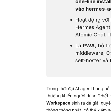
one-line instal
vào hermes-a
Hoạt động với
Hermes Agent 
Atomic Chat, 
Là
PWA
, hỗ t
middleware, C
self-hoster và
Trong thời đại AI agent bùng nổ,
thường khiến người dùng “chết c
Workspace
sinh ra để giải quyế
thống thống nhất, có thể kiểm s