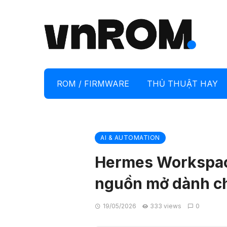
ROM / FIRMWARE
THỦ THUẬT HAY
AI & AUTOMATION
Hermes Workspace
nguồn mở dành ch
19/05/2026
333 views
0