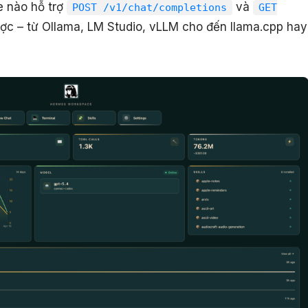
e nào hỗ trợ
và
POST /v1/chat/completions
GET
ợc – từ Ollama, LM Studio, vLLM cho đến llama.cpp hay