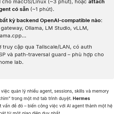
l
cho macOS/Linux (~3 phút), hoặc
attach
gent có sẵn
(~1 phút).
bất kỳ backend OpenAI-compatible nào
:
gateway, Ollama, LM Studio, vLLM,
llama.cpp…
rợ truy cập qua Tailscale/LAN, có auth
SP và path-traversal guard – phù hợp cho
 home lab.
 việc quản lý nhiều agent, sessions, skills và memory
hìm” trong một mớ tab trình duyệt.
Hermes
t vấn đề đó – biến công việc với AI agent thành một hệ
oát từ một giao diện duy nhất.