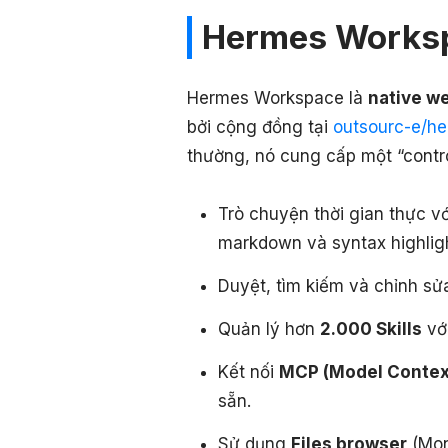
Hermes Worksp
Hermes Workspace là
native w
bởi cộng đồng tại
outsourc-e/h
thường, nó cung cấp một “contro
Trò chuyện thời gian thực vớ
markdown và syntax highligh
Duyệt, tìm kiếm và chỉnh s
Quản lý hơn
2.000 Skills
với
Kết nối
MCP (Model Context
sẵn.
Sử dụng
Files browser
(Mon