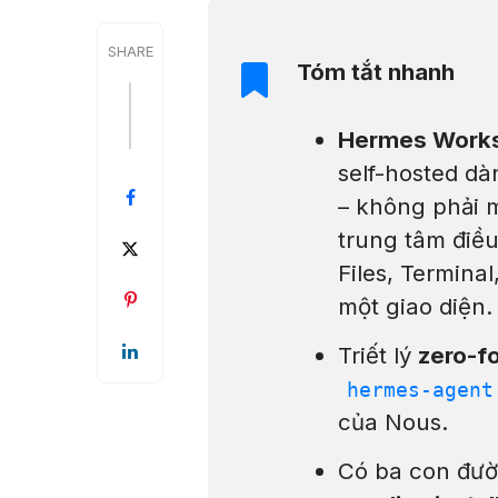
SHARE
Tóm tắt nhanh
Hermes Work
self-hosted d
– không phải 
trung tâm điều
Files, Termin
một giao diện.
Triết lý
zero-f
hermes-agent
của Nous.
Có ba con đườ