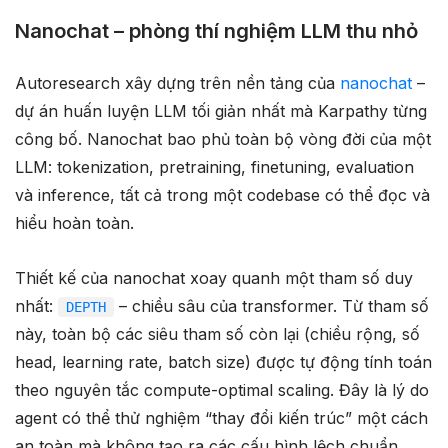
Nanochat – phòng thí nghiệm LLM thu nhỏ
Autoresearch xây dựng trên nền tảng của
nanochat
–
dự án huấn luyện LLM tối giản nhất mà Karpathy từng
công bố. Nanochat bao phủ toàn bộ vòng đời của một
LLM: tokenization, pretraining, finetuning, evaluation
và inference, tất cả trong một codebase có thể đọc và
hiểu hoàn toàn.
Thiết kế của nanochat xoay quanh một tham số duy
nhất:
– chiều sâu của transformer. Từ tham số
DEPTH
này, toàn bộ các siêu tham số còn lại (chiều rộng, số
head, learning rate, batch size) được tự động tính toán
theo nguyên tắc compute-optimal scaling. Đây là lý do
agent có thể thử nghiệm “thay đổi kiến trúc” một cách
an toàn mà không tạo ra các cấu hình lệch chuẩn.