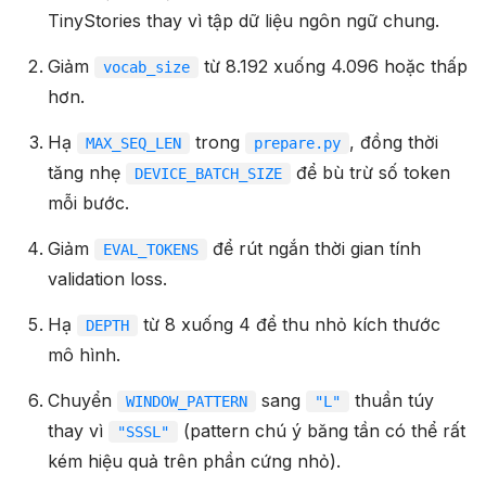
TinyStories thay vì tập dữ liệu ngôn ngữ chung.
Giảm
từ 8.192 xuống 4.096 hoặc thấp
vocab_size
hơn.
Hạ
trong
, đồng thời
MAX_SEQ_LEN
prepare.py
tăng nhẹ
để bù trừ số token
DEVICE_BATCH_SIZE
mỗi bước.
Giảm
để rút ngắn thời gian tính
EVAL_TOKENS
validation loss.
Hạ
từ 8 xuống 4 để thu nhỏ kích thước
DEPTH
mô hình.
Chuyển
sang
thuần túy
WINDOW_PATTERN
"L"
thay vì
(pattern chú ý băng tần có thể rất
"SSSL"
kém hiệu quả trên phần cứng nhỏ).