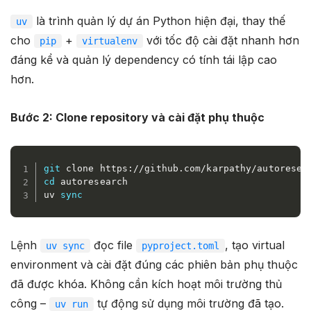
là trình quản lý dự án Python hiện đại, thay thế
uv
cho
+
với tốc độ cài đặt nhanh hơn
pip
virtualenv
đáng kể và quản lý dependency có tính tái lập cao
hơn.
Bước 2: Clone repository và cài đặt phụ thuộc
git
cd
 autoresearch

uv 
sync
Lệnh
đọc file
, tạo virtual
uv sync
pyproject.toml
environment và cài đặt đúng các phiên bản phụ thuộc
đã được khóa. Không cần kích hoạt môi trường thủ
công –
tự động sử dụng môi trường đã tạo.
uv run