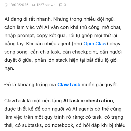
18/03/2026
1227 views
0
AI đang đi rất nhanh. Nhưng trong nhiều đội ngũ,
cách làm việc với AI vẫn còn khá thủ công: mở chat,
nhập prompt, copy kết quả, rồi tự ghép mọi thứ lại
bằng tay. Khi cần nhiều agent (như
OpenClaw
) chạy
song song, cần chia task, cần checkpoint, cần người
duyệt ở giữa, phần lớn stack hiện tại bắt đầu lộ giới
hạn.
Đó là khoảng trống mà
ClawTask
muốn giải quyết.
ClawTask là một nền tảng
AI task orchestration
,
được thiết kế để con người và AI agents có thể cùng
làm việc trên một quy trình rõ ràng: có task, có trạng
thái, có subtasks, có notebook, có hỏi đáp khi bị thiếu