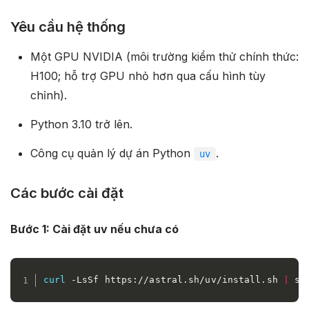
Yêu cầu hệ thống
Một GPU NVIDIA (môi trường kiểm thử chính thức:
H100; hỗ trợ GPU nhỏ hơn qua cấu hình tùy
chỉnh).
Python 3.10 trở lên.
Công cụ quản lý dự án Python
.
uv
Các bước cài đặt
Bước 1: Cài đặt uv nếu chưa có
curl
 -LsSf https://astral.sh/uv/install.sh 
|
 sh