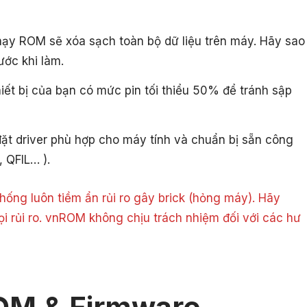
hạy ROM sẽ xóa sạch toàn bộ dữ liệu trên máy. Hãy sao
ước khi làm.
ết bị của bạn có mức pin tối thiểu 50% để tránh sập
ặt driver phù hợp cho máy tính và chuẩn bị sẵn công
, QFIL… ).
ống luôn tiềm ẩn rủi ro gây brick (hỏng máy). Hãy
ọi rủi ro. vnROM không chịu trách nhiệm đối với các hư