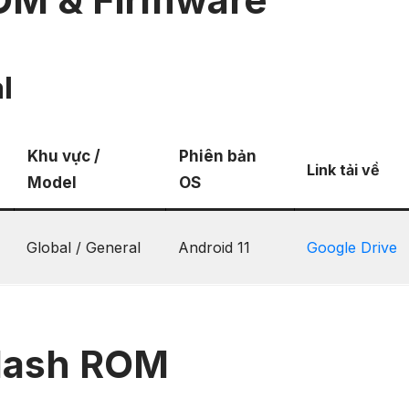
OM & Firmware
l
Khu vực /
Phiên bản
Link tải về
Model
OS
Global / General
Android 11
Google Drive
lash ROM