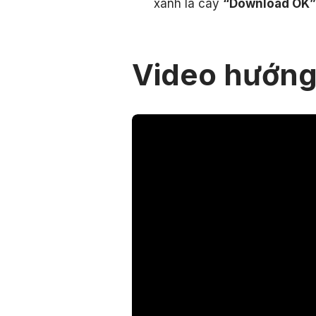
xanh lá cây
“Download OK”
Video hướng