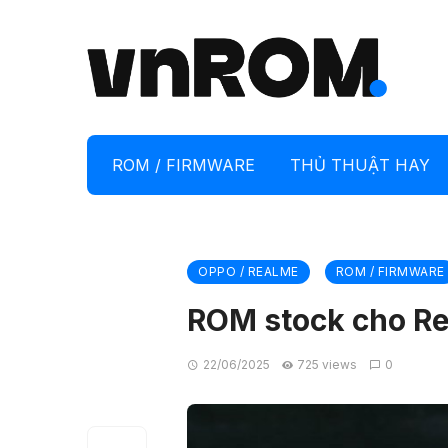
ROM / FIRMWARE
THỦ THUẬT HAY
OPPO / REALME
ROM / FIRMWARE
ROM stock cho Re
22/06/2025
725 views
0