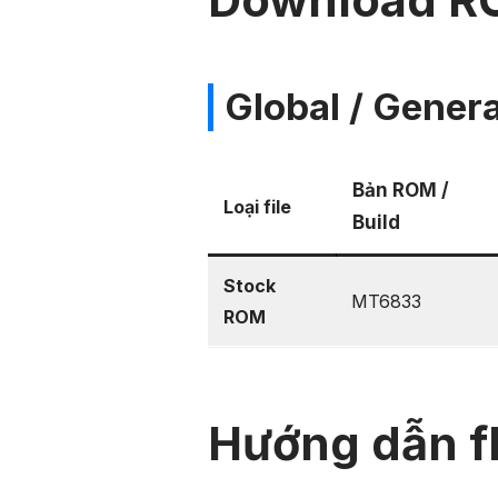
Download R
Global / Genera
Bản ROM /
Loại file
Build
Stock
MT6833
ROM
Hướng dẫn f