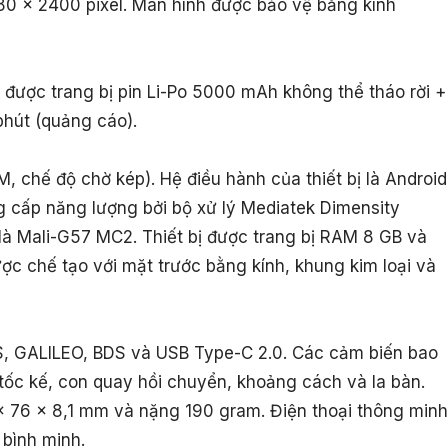
1080 x 2400 pixel. Màn hình được bảo vệ bằng kính
 được trang bị pin Li-Po 5000 mAh không thể tháo rời +
hút (quảng cáo).
M, chế độ chờ kép). Hệ điều hành của thiết bị là Android
g cấp năng lượng bởi bộ xử lý Mediatek Dimensity
là Mali-G57 MC2. Thiết bị được trang bị RAM 8 GB và
ược chế tạo với mặt trước bằng kính, khung kim loại và
, GALILEO, BDS và USB Type-C 2.0. Các cảm biến bao
tốc kế, con quay hồi chuyển, khoảng cách và la bàn.
7 x 76 x 8,1 mm và nặng 190 gram. Điện thoại thông minh
bình minh.