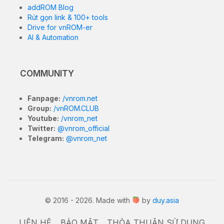
addROM Blog
Rút gọn link & 100+ tools
Drive for vnROM-er
AI & Automation
COMMUNITY
Fanpage:
/vnrom.net
Group:
/vnROM.CLUB
Youtube:
/vnrom_net
Twitter:
@vnrom_official
Telegram:
@vnrom_net
© 2016 - 2026. Made with
by
duy.asia
LIÊN HỆ
BẢO MẬT
THỎA THUẬN SỬ DỤNG