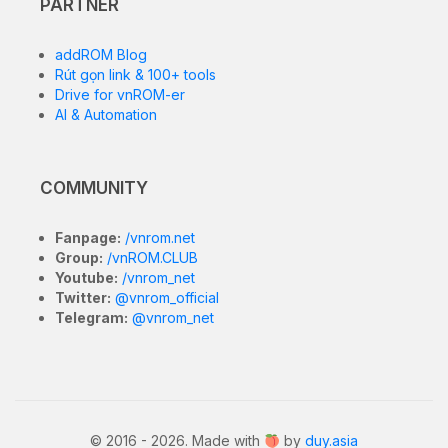
MP (rộng) với đèn flash LED kép.
Các cảm biến có sẵn trong thiết bị bao gồm dấu vân
tay gắn bên hông, máy đo gia tốc, cảm biến tiệm cận
và la bàn. Điện thoại thông minh được cung cấp năng
lượng bởi pin Li-Ion 5000 mAh không thể tháo rời +