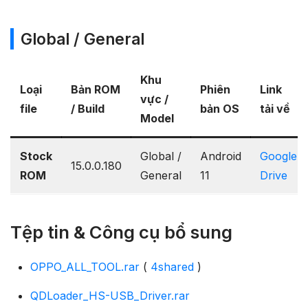
Global / General
Khu
Loại
Bản ROM
Phiên
Link
vực /
file
/ Build
bản OS
tải về
Model
Stock
Global /
Android
Google
15.0.0.180
ROM
General
11
Drive
Tệp tin & Công cụ bổ sung
OPPO_ALL_TOOL.rar
(
4shared
)
QDLoader_HS-USB_Driver.rar