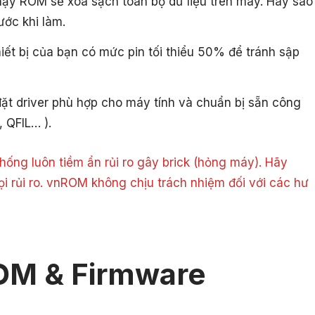
hạy ROM sẽ xóa sạch toàn bộ dữ liệu trên máy. Hãy sao
ước khi làm.
ết bị của bạn có mức pin tối thiểu 50% để tránh sập
ặt driver phù hợp cho máy tính và chuẩn bị sẵn công
, QFIL… ).
ống luôn tiềm ẩn rủi ro gây brick (hỏng máy). Hãy
ọi rủi ro. vnROM không chịu trách nhiệm đối với các hư
OM & Firmware