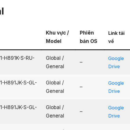
l
Khu vực /
Phiên
Link tải
Model
bản OS
về
21-H891K-S-RU-
Global /
Google
–
General
Drive
21-H891JK-S-GL-
Global /
Google
–
General
Drive
21-H891JK-S-GL-
Global /
Google
–
General
Drive