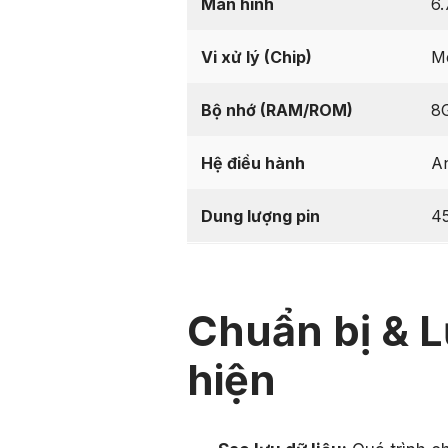
Màn hình
6.
Vi xử lý (Chip)
Me
Bộ nhớ (RAM/ROM)
8
Hệ điều hành
An
Dung lượng pin
4
Chuẩn bị & L
hiện