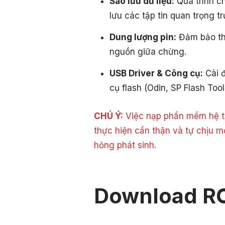
Sao lưu dữ liệu:
Quá trình c
lưu các tập tin quan trọng tr
Dung lượng pin:
Đảm bảo thi
nguồn giữa chừng.
USB Driver & Công cụ:
Cài đ
cụ flash (Odin, SP Flash Tool
CHÚ Ý:
Việc nạp phần mềm hệ th
thực hiện cẩn thận và tự chịu m
hỏng phát sinh.
Download R