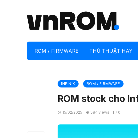
ROM / FIRMWARE
THỦ THUẬT HAY
INFINIX
ROM / FIRMWARE
ROM stock cho Inf
15/02/2025
584 views
0