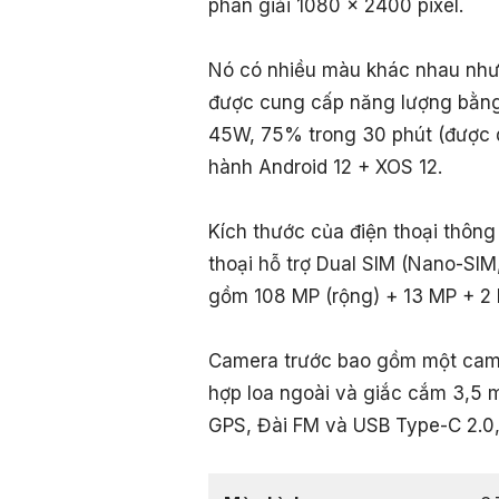
phân giải 1080 x 2400 pixel.
Nó có nhiều màu khác nhau như S
được cung cấp năng lượng bằng
45W, 75% trong 30 phút (được q
hành Android 12 + XOS 12.
Kích thước của điện thoại thôn
thoại hỗ trợ Dual SIM (Nano-SIM
gồm 108 MP (rộng) + 13 MP + 2 
Camera trước bao gồm một camer
hợp loa ngoài và giắc cắm 3,5 m
GPS, Đài FM và USB Type-C 2.0