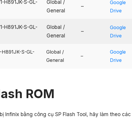
21-H891JK-S-GL-
Global /
Google
–
General
Drive
21-H891JK-S-GL-
Global /
Google
–
General
Drive
1-H891JK-S-GL-
Global /
Google
–
General
Drive
lash ROM
bị Infinix bằng công cụ SP Flash Tool, hãy làm theo các