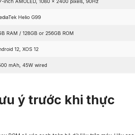
7-inch AMOLED, 1080 x 2400 pixels, 90Hz
diaTek Helio G99
GB RAM / 128GB or 256GB ROM
droid 12, XOS 12
500 mAh, 45W wired
ưu ý trước khi thực