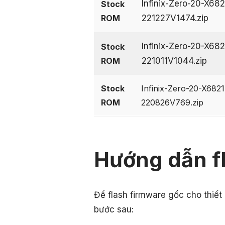
Infinix-Zero-20-X68
Stock
ROM
221227V1474.zip
Infinix-Zero-20-X68
Stock
ROM
221011V1044.zip
Stock
Infinix-Zero-20-X682
ROM
220826V769.zip
Hướng dẫn f
Để flash firmware gốc cho thiết 
bước sau: