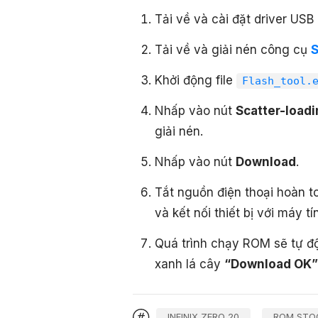
Tải về và cài đặt driver USB
Tải về và giải nén công cụ
S
Khởi động file
Flash_tool.
Nhấp vào nút
Scatter-loadi
giải nén.
Nhấp vào nút
Download
.
Tắt nguồn điện thoại hoàn t
và kết nối thiết bị với máy t
Quá trình chạy ROM sẽ tự độ
xanh lá cây
“Download OK”
INFINIX ZERO 20
ROM STOC