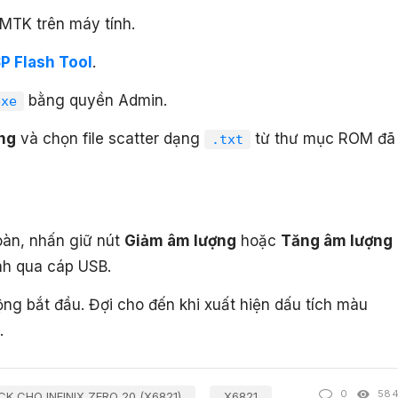
 MTK trên máy tính.
P Flash Tool
.
bằng quyền Admin.
exe
ng
và chọn file scatter dạng
từ thư mục ROM đã
.txt
oàn, nhấn giữ nút
Giảm âm lượng
hoặc
Tăng âm lượng
ính qua cáp USB.
ng bắt đầu. Đợi cho đến khi xuất hiện dấu tích màu
.
0
58
K CHO INFINIX ZERO 20 (X6821)
X6821