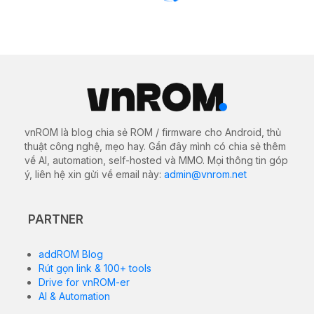
(X668)
08/02/2025
609 views
0
Thiết bị có nhiều màu sắc khác nhau như Racing
Black, Electric Blue, Lightsaber Green và Halo White.
Thiết bị được trang bị pin Li-Po 5000 mAh không thể