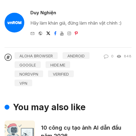
Duy Nghiện
Hãy làm khán giả, đừng làm nhân vật chính :)
e-
Website
Twitter
Facebook
Youtube
Instagram
Pinterest
mail
ALOHA BROWSER
ANDROID
0
848
GOOGLE
HIDE.ME
NORDVPN
VERIFIED
VPN
You may also like
10 công cụ tạo ảnh AI dẫn đầu
năm 2026