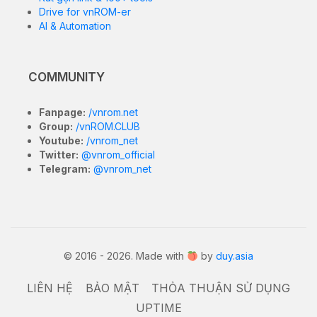
Drive for vnROM-er
AI & Automation
COMMUNITY
Fanpage:
/vnrom.net
Group:
/vnROM.CLUB
Youtube:
/vnrom_net
Twitter:
@vnrom_official
Telegram:
@vnrom_net
© 2016 - 2026. Made with
by
duy.asia
LIÊN HỆ
BẢO MẬT
THỎA THUẬN SỬ DỤNG
UPTIME