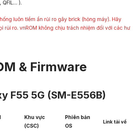
, QFIL… ).
ống luôn tiềm ẩn rủi ro gây brick (hỏng máy). Hãy
ọi rủi ro. vnROM không chịu trách nhiệm đối với các hư
OM & Firmware
y F55 5G (SM-E556B)
d
Khu vực
Phiên bản
Link tải về
(CSC)
OS