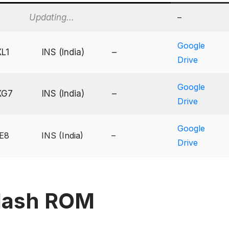
Updating…
–
Google
L1
INS (India)
–
Drive
Google
XG7
INS (India)
–
Drive
Google
E8
INS (India)
–
Drive
lash ROM