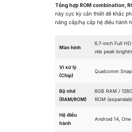
Tổng hợp ROM combination, R
này cực kỳ cần thiết để khắc ph
nâng cấp/hạ cấp hệ điều hành ho
6.7-inch Full H
Màn hình
nits peak bright
Vi xử lý
Qualcomm Snapd
(Chip)
Bộ nhớ
8GB RAM / 128
(RAM/ROM)
ROM (expandable
Hệ điều
Android 14, One 
hành