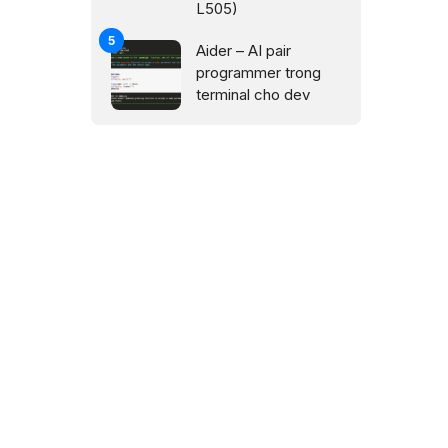
L505)
e
Aider – AI pair
programmer trong
terminal cho dev