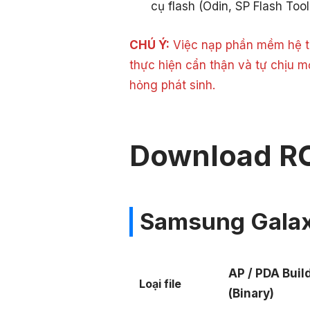
cụ flash (Odin, SP Flash Tool
CHÚ Ý:
Việc nạp phần mềm hệ th
thực hiện cẩn thận và tự chịu m
hỏng phát sinh.
Download R
Samsung Galax
AP / PDA Buil
Loại file
(Binary)