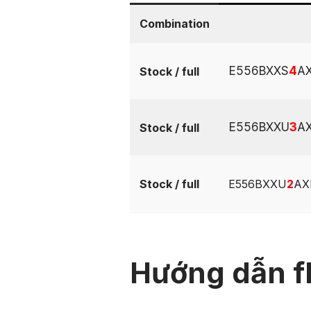
Combination
E556BXXS
4
AX
Stock / full
E556BXXU
3
A
Stock / full
Stock / full
E556BXXU
2
AX
Hướng dẫn f