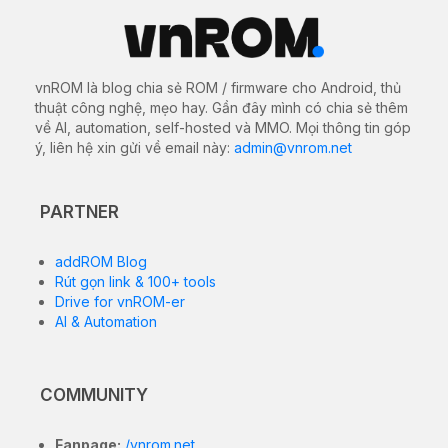
APPLE
THỦ THUẬT HAY
Hướng dẫn cài đặt Adobe After Effects
2025 cho macOS
04/01/2025
2642 views
3
Adobe After Effects 2025
là phiên bản mới nhất của
phần mềm hiệu ứng video và đồ họa chuyển động
hàng đầu thế giới, mang đến những công cụ mạnh mẽ
và cải tiến đột phá dành cho các nhà làm phim, nhà
thiết kế đồ họa và nghệ sĩ kỹ xảo. Phiên bản này được
trang bị
AI tiên tiến
, giúp tự động hóa các tác vụ phức
tạp như theo dõi chuyển động (
Motion Tracking
),