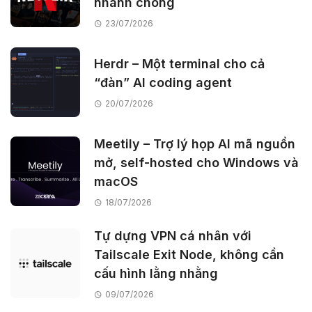
nhanh chóng
23/07/2026
Herdr – Một terminal cho cả
“đàn” AI coding agent
20/07/2026
Meetily – Trợ lý họp AI mã nguồn
mở, self-hosted cho Windows và
macOS
18/07/2026
Tự dựng VPN cá nhân với
Tailscale Exit Node, không cần
cấu hình lằng nhằng
09/07/2026