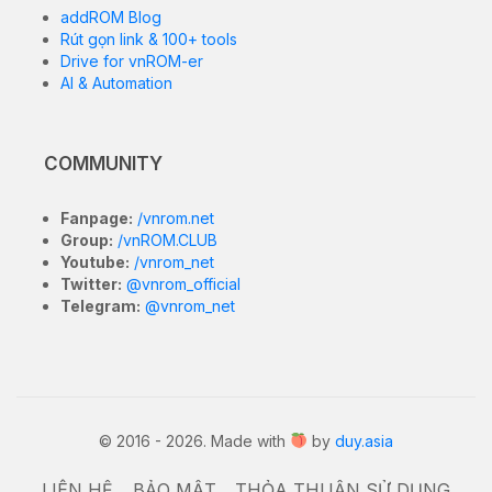
addROM Blog
Rút gọn link & 100+ tools
Drive for vnROM-er
AI & Automation
COMMUNITY
Fanpage:
/vnrom.net
Group:
/vnROM.CLUB
Youtube:
/vnrom_net
Twitter:
@vnrom_official
Telegram:
@vnrom_net
© 2016 - 2026. Made with
by
duy.asia
LIÊN HỆ
BẢO MẬT
THỎA THUẬN SỬ DỤNG