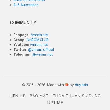
xem giờ và thông báo quan trọng ngay cả khi màn
hình iPhone đã tắt. Tuy nhiên, tính năng này chỉ có
sẵn trên dòng iPhone Pro từ iPhone 14 trở lên. Nếu
bạn sở hữu iPhone 12 hoặc iPhone 13, vẫn có cách để
kích hoạt Always-on Display thông qua một số thủ
thuật đơn giản.
Dưới đây là hướng dẫn chi tiết để cài đặt tính năng
này.
Lưu ý trước khi thực hiện
Tính năng này hoạt động tốt nhất trên màn hình
OLED. Nếu sử dụng iPhone với màn hình IPS LCD
(như iPhone 11), tính năng này có thể làm hao pin
nhanh hơn.