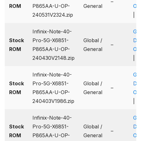
–
ROM
P865AA-U-OP-
General
On
240531V2324.zip
|
B
Infinix-Note-40-
Go
Stock
Pro-5G-X6851-
Global /
Dri
–
ROM
P865AA-U-OP-
General
On
240430V2148.zip
|
B
Infinix-Note-40-
Go
Stock
Pro-5G-X6851-
Global /
Dri
–
ROM
P865AA-U-OP-
General
On
240403V1986.zip
|
B
Infinix-Note-40-
Go
Stock
Pro-5G-X6851-
Global /
Dri
–
ROM
P865AA-U-OP-
General
On