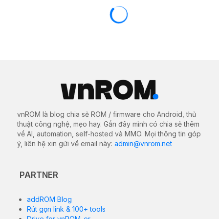
APPLE
THỦ THUẬT HAY
Cách cài đặt Always-on Display cho
iPhone 12, iPhone 13 dù không được
Apple hỗ trợ
22/09/2024
1257 views
0
Always-on Display
là tính năng cho phép người dùng