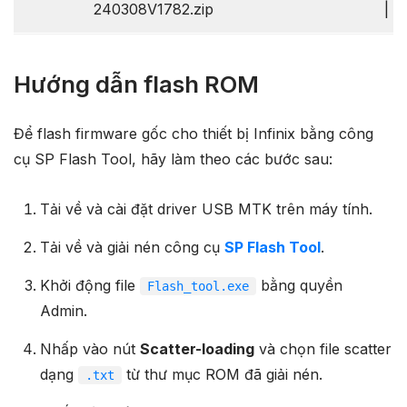
240308V1782.zip
|
B
Hướng dẫn flash ROM
Để flash firmware gốc cho thiết bị Infinix bằng công
cụ SP Flash Tool, hãy làm theo các bước sau:
Tải về và cài đặt driver USB MTK trên máy tính.
Tải về và giải nén công cụ
SP Flash Tool
.
Khởi động file
bằng quyền
Flash_tool.exe
Admin.
Nhấp vào nút
Scatter-loading
và chọn file scatter
dạng
từ thư mục ROM đã giải nén.
.txt