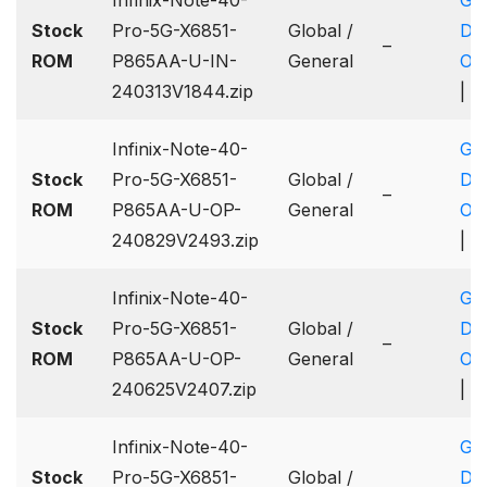
Stock
Pro-5G-X6851-
Global /
Dri
–
ROM
P865AA-U-IN-
General
On
240313V1844.zip
|
B
Infinix-Note-40-
Go
Stock
Pro-5G-X6851-
Global /
Dri
–
ROM
P865AA-U-OP-
General
On
240829V2493.zip
|
B
Infinix-Note-40-
Go
Stock
Pro-5G-X6851-
Global /
Dri
–
ROM
P865AA-U-OP-
General
On
240625V2407.zip
|
B
Infinix-Note-40-
Go
Stock
Pro-5G-X6851-
Global /
Dri