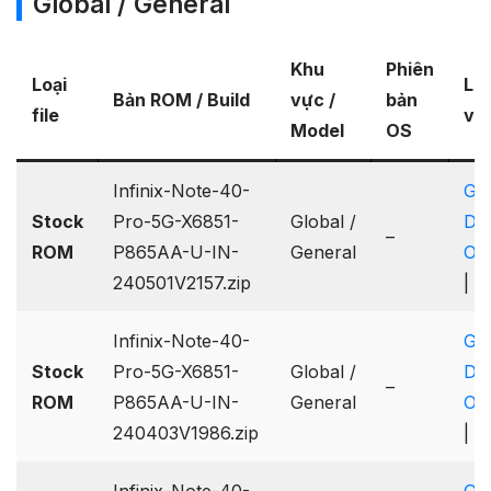
Global / General
Khu
Phiên
Loại
Lin
Bản ROM / Build
vực /
bản
file
về
Model
OS
Infinix-Note-40-
Go
Stock
Pro-5G-X6851-
Global /
Dri
–
ROM
P865AA-U-IN-
General
On
240501V2157.zip
|
B
Infinix-Note-40-
Go
Stock
Pro-5G-X6851-
Global /
Dri
–
ROM
P865AA-U-IN-
General
On
240403V1986.zip
|
B
Infinix-Note-40-
Go