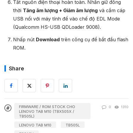
Tắt nguồn điện thoại hoàn toàn. Nhấn giữ đồng
thời
Tăng âm lượng + Giảm âm lượng
và cắm cáp
USB nối với máy tính để vào chế độ EDL Mode
(Qualcomm HS-USB QDLoader 9008).
Nhấp nút
Download
trên công cụ để bắt đầu flash
ROM.
Share
FIRMWARE / ROM STOCK CHO
0
1310
LENOVO TAB M10 (TBX505X /
TB505L)
LENOVO TAB M10
TB505L