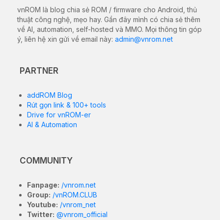
vnROM là blog chia sẻ ROM / firmware cho Android, thủ
thuật công nghệ, mẹo hay. Gần đây mình có chia sẻ thêm
về AI, automation, self-hosted và MMO. Mọi thông tin góp
ý, liên hệ xin gửi về email này:
admin@vnrom.net
PARTNER
addROM Blog
Rút gọn link & 100+ tools
Drive for vnROM-er
AI & Automation
COMMUNITY
Fanpage:
/vnrom.net
Group:
/vnROM.CLUB
Youtube:
/vnrom_net
Twitter:
@vnrom_official