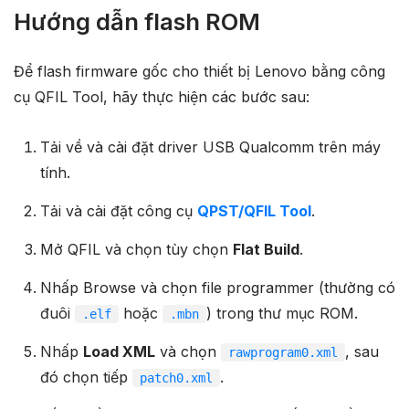
Hướng dẫn flash ROM
Để flash firmware gốc cho thiết bị Lenovo bằng công
cụ QFIL Tool, hãy thực hiện các bước sau:
Tải về và cài đặt driver USB Qualcomm trên máy
tính.
Tải và cài đặt công cụ
QPST/QFIL Tool
.
Mở QFIL và chọn tùy chọn
Flat Build
.
Nhấp Browse và chọn file programmer (thường có
đuôi
hoặc
) trong thư mục ROM.
.elf
.mbn
Nhấp
Load XML
và chọn
, sau
rawprogram0.xml
đó chọn tiếp
.
patch0.xml