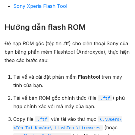
Sony Xperia Flash Tool
Hướng dẫn flash ROM
Để nạp ROM gốc (tệp tin .ftf) cho điện thoại Sony của
bạn bằng phần mềm Flashtool (Androxyde), thực hiện
theo các bước sau:
Tải về và cài đặt phần mềm
Flashtool
trên máy
tính của bạn.
Tải về bản ROM gốc chính thức (file
) phù
.ftf
hợp chính xác với mã máy của bạn.
Copy file
vừa tải vào thư mục
.ftf
C:\Users\
(hoặc
<Tên_Tài_Khoản>\.flashTool\firmwares