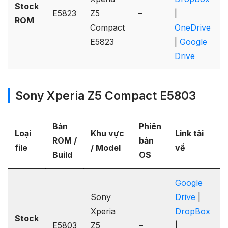
Stock
E5823
Z5
–
|
ROM
Compact
OneDrive
E5823
|
Google
Drive
Sony Xperia Z5 Compact E5803
Bản
Phiên
Loại
Khu vực
Link tải
ROM /
bản
file
/ Model
về
Build
OS
Google
Sony
Drive
|
Xperia
DropBox
Stock
E5803
Z5
–
|