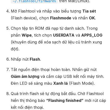
trên Mac/Linux).
~/.flashTool/firmwares
Mở Flashtool và nhấp vào biểu tượng
Tia sét
(Flash device), chọn
Flashmode
và nhấn
OK
.
Chọn tệp tin ROM đã nạp từ danh sách. Trong
phần
Wipe
, tích chọn
USERDATA
và
APPS_LOG
(khuyên dùng để xóa sạch dữ liệu cũ tránh xung
đột).
Nhấp nút
Flash
.
Tắt nguồn điện thoại hoàn toàn. Nhấn giữ nút
Giảm âm lượng
và cắm cáp USB kết nối máy tính.
Đèn LED sẽ sáng màu
Xanh lá
(Flash Mode).
Quá trình flash sẽ tự động bắt đầu. Chờ Flashtool
hiển thị thông báo
“Flashing finished”
mới rút cáp
kết nối điện thoại.