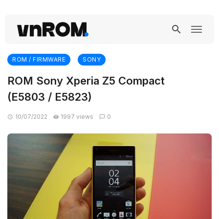
ROM / FIRMWARE
SONY
ROM Sony Xperia Z5 Compact
(E5803 / E5823)
10/07/2022
1997 views
0