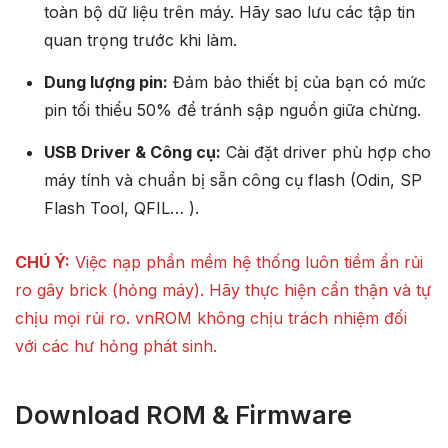
toàn bộ dữ liệu trên máy. Hãy sao lưu các tập tin
quan trọng trước khi làm.
Dung lượng pin:
Đảm bảo thiết bị của bạn có mức
pin tối thiểu 50% để tránh sập nguồn giữa chừng.
USB Driver & Công cụ:
Cài đặt driver phù hợp cho
máy tính và chuẩn bị sẵn công cụ flash (Odin, SP
Flash Tool, QFIL… ).
CHÚ Ý:
Việc nạp phần mềm hệ thống luôn tiềm ẩn rủi
ro gây brick (hỏng máy). Hãy thực hiện cẩn thận và tự
chịu mọi rủi ro. vnROM không chịu trách nhiệm đối
với các hư hỏng phát sinh.
Download ROM & Firmware