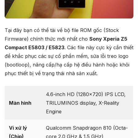
Tại đây bạn có thể tải về bộ file ROM gốc (Stock
Firmware) chính thức mới nhất cho
Sony Xperia Z5
Compact E5803 / E5823
. Các file này cực kỳ cần thiết
để khắc phục các sự cố phần mềm, sửa lỗi treo logo
(bootloop), nâng cấp/hạ cấp hệ điều hành hoặc khôi
phục thiết bị về trạng thái nhà sản xuất.
4.6-inch HD (1280×720) IPS LCD,
Màn hình
TRILUMINOS display, X-Reality
Engine
Vi xử lý
Qualcomm Snapdragon 810 (Octa-
(Chip)
core 2.0 GHz & 1.5 GHz)